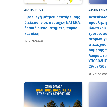
ΔΕΛΤΙΑ ΤΥΠΟΥ
ΔΕΛΤΙΑ ΤΥΠΟ
Εφαρμογή μέτρου απαγόρευσης
Ανακοίνωσ
διέλευσης σε περιοχές NATURA,
πρόσληψη 
δασικά οικοσυστήματα, πάρκα
ιδιωτικού
και άλση
χρόνου, σ
ατόμων, γ
30 ΙΟΥΛΊΟΥ 2026
στελέχωση
Δόμησης τ
Λαυρεωτι
YΠOBOΛHΣ
29/07/202
28 ΙΟΥΛΊΟΥ 202