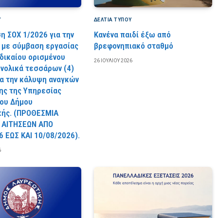
Υ
ΔΕΛΤΙΑ ΤΥΠΟΥ
η ΣΟΧ 1/2026 για την
Κανένα παιδί έξω από
με σύμβαση εργασίας
βρεφονηπιακό σταθμό
 δικαίου ορισμένου
26 ΙΟΥΛΊΟΥ 2026
υνολικά τεσσάρων (4)
ια την κάλυψη αναγκών
ς της Υπηρεσίας
ου Δήμου
κής. (ΠPOΘEΣMIA
 AITHΣEΩN AΠO
6 EΩΣ KAI 10/08/2026).
6