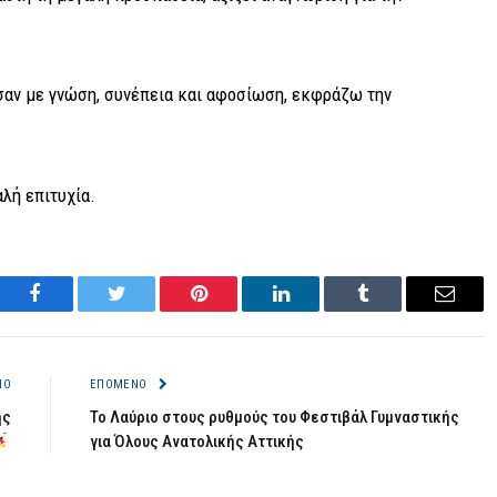
σαν με γνώση, συνέπεια και αφοσίωση, εκφράζω την
λή επιτυχία.
Facebook
Twitter
Pinterest
LinkedIn
Tumblr
Email
ΝΟ
ΕΠΌΜΕΝΟ
ής
Το Λαύριο στους ρυθμούς του Φεστιβάλ Γυμναστικής
για Όλους Ανατολικής Αττικής