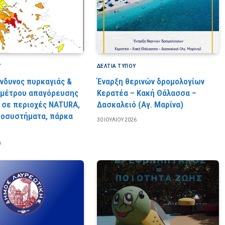
Υ
ΔΕΛΤΙΑ ΤΥΠΟΥ
ίνδυνος πυρκαγιάς &
Έναρξη θερινών δρομολογίων
 μέτρου απαγόρευσης
Κερατέα – Κακή Θάλασσα –
 σε περιοχές NATURA,
Δασκαλειό (Αγ. Μαρίνα)
κοσυστήματα, πάρκα
30 ΙΟΥΛΊΟΥ 2026
6