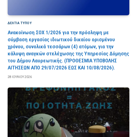
ΔΕΛΤΙΑ ΤΥΠΟΥ
Ανακοίνωση ΣΟΧ 1/2026 για την πρόσληψη με
σύμβαση εργασίας ιδιωτικού δικαίου ορισμένου
χρόνου, συνολικά τεσσάρων (4) ατόμων, για την
κάλυψη αναγκών στελέχωσης της Υπηρεσίας Δόμησης
του Δήμου Λαυρεωτικής. (ΠPOΘEΣMIA YΠOBOΛHΣ
AITHΣEΩN AΠO 29/07/2026 EΩΣ KAI 10/08/2026).
28 ΙΟΥΛΊΟΥ 2026