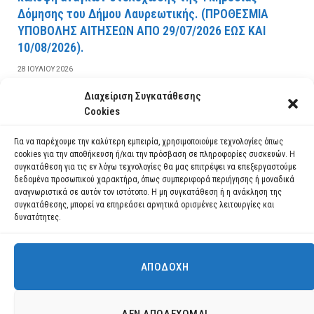
Δόμησης του Δήμου Λαυρεωτικής. (ΠPOΘEΣMIA
YΠOBOΛHΣ AITHΣEΩN AΠO 29/07/2026 EΩΣ KAI
10/08/2026).
28 ΙΟΥΛΊΟΥ 2026
Διαχείριση Συγκατάθεσης
ΔΙΑΒΆΣΤΕ ΠΕΡΙΣΣΌΤΕΡΑ
Cookies
Για να παρέχουμε την καλύτερη εμπειρία, χρησιμοποιούμε τεχνολογίες όπως
cookies για την αποθήκευση ή/και την πρόσβαση σε πληροφορίες συσκευών. Η
συγκατάθεση για τις εν λόγω τεχνολογίες θα μας επιτρέψει να επεξεργαστούμε
δεδομένα προσωπικού χαρακτήρα, όπως συμπεριφορά περιήγησης ή μοναδικά
αναγνωριστικά σε αυτόν τον ιστότοπο. Η μη συγκατάθεση ή η ανάκληση της
συγκατάθεσης, μπορεί να επηρεάσει αρνητικά ορισμένες λειτουργίες και
δυνατότητες.
ΑΠΟΔΟΧΉ
Χρησιμοποιούμε cookies για να σας προσφέρουμε τη βέλτιστη εμπειρία
πλοήγησης στον ιστότοπό μας.
Μπορείτε να μάθετε ποια cookies χρησιμοποιούμε ή να τα
Facebook
YouTube
Instagram
ΔΕΝ ΑΠΟΔΈΧΟΜΑΙ