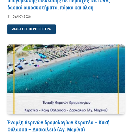
απαγόρευσης διέλευσης σε περιοχές NATURA,
δασικά οικοσυστήματα, πάρκα και άλση
31 ΙΟΥΛΊΟΥ 2026
ΔΙΑΒΆΣΤΕ ΠΕΡΙΣΣΌΤΕΡΑ
Έναρξη θερινών δρομολογίων Κερατέα – Κακή
Θάλασσα – Δασκαλειό (Αγ. Μαρίνα)