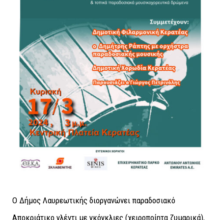
Ο Δήμος Λαυρεωτικής διοργανώνει παραδοσιακό
Αποκριάτικο γλέντι με γκόγκλιες (χειροποίητα ζυμαρικά),