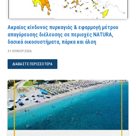
Ακραίος κίνδυνος πυρκαγιάς & εφαρμογή μέτρου
απαγόρευσης διέλευσης σε περιοχές NATURA,
δασικά οικοσυστήματα, πάρκα και άλση
31 ΙΟΥΛΊΟΥ 2026
ΔΙΑΒΆΣΤΕ ΠΕΡΙΣΣΌΤΕΡΑ