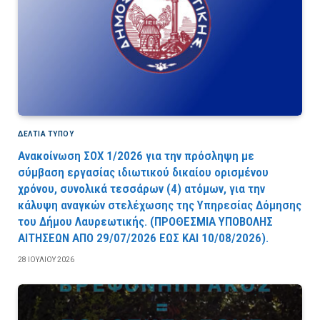
ΔΕΛΤΙΑ ΤΥΠΟΥ
Ανακοίνωση ΣΟΧ 1/2026 για την πρόσληψη με
σύμβαση εργασίας ιδιωτικού δικαίου ορισμένου
χρόνου, συνολικά τεσσάρων (4) ατόμων, για την
κάλυψη αναγκών στελέχωσης της Υπηρεσίας Δόμησης
του Δήμου Λαυρεωτικής. (ΠPOΘEΣMIA YΠOBOΛHΣ
AITHΣEΩN AΠO 29/07/2026 EΩΣ KAI 10/08/2026).
28 ΙΟΥΛΊΟΥ 2026