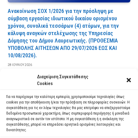
Ανακοίνωση ΣΟΧ 1/2026 για την πρόσληψη με
σύμβαση εργασίας ιδιωτικού δικαίου ορισμένου
χρόνου, συνολικά τεσσάρων (4) ατόμων, για την
κάλυψη αναγκών στελέχωσης της Υπηρεσίας
Δόμησης του Δήμου Λαυρεωτικής. (ΠPOΘEΣMIA
YΠOBOΛHΣ AITHΣEΩN AΠO 29/07/2026 EΩΣ KAI
10/08/2026).
28 ΙΟΥΛΊΟΥ 2026
Διαχείριση Συγκατάθεσης
ΔΙΑΒΆΣΤΕ ΠΕΡΙΣΣΌΤΕΡΑ
Cookies
Για να παρέχουμε την καλύτερη εμπειρία, χρησιμοποιούμε τεχνολογίες όπως
cookies για την αποθήκευση ή/και την πρόσβαση σε πληροφορίες συσκευών. Η
συγκατάθεση για τις εν λόγω τεχνολογίες θα μας επιτρέψει να επεξεργαστούμε
δεδομένα προσωπικού χαρακτήρα, όπως συμπεριφορά περιήγησης ή μοναδικά
αναγνωριστικά σε αυτόν τον ιστότοπο. Η μη συγκατάθεση ή η ανάκληση της
συγκατάθεσης, μπορεί να επηρεάσει αρνητικά ορισμένες λειτουργίες και
δυνατότητες.