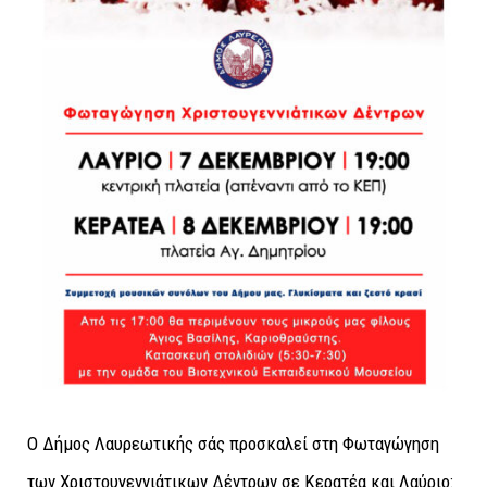
Ο Δήμος Λαυρεωτικής σάς προσκαλεί στη Φωταγώγηση
των Χριστουγεννιάτικων Δέντρων σε Κερατέα και Λαύριο: