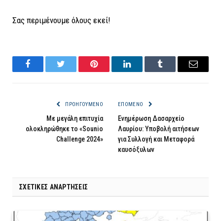
Σας περιμένουμε όλους εκεί!
Facebook
Twitter
Pinterest
LinkedIn
Tumblr
Email
ΠΡΟΗΓΟΎΜΕΝΟ
ΕΠΌΜΕΝΟ
Με μεγάλη επιτυχία
Ενημέρωση Δασαρχείο
ολοκληρώθηκε το «Sounio
Λαυρίου: Υποβολή αιτήσεων
Challenge 2024»
για Συλλογή και Μεταφορά
καυσόξυλων
ΣΧΕΤΙΚΈΣ ΑΝΑΡΤΉΣΕΙΣ