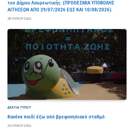
του Δήμου Λαυρεωτικής. (ΠPOΘEΣMIA YΠOBOΛHΣ
AITHΣEΩN AΠO 29/07/2026 EΩΣ KAI 10/08/2026).
28 ΙΟΥΛΊΟΥ 2026
ΔΕΛΤΙΑ ΤΥΠΟΥ
Κανένα παιδί έξω από βρεφονηπιακό σταθμό
26 ΙΟΥΛΊΟΥ 2026