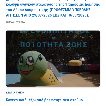
κάλυψη αναγκών στελέχωσης της Υπηρεσίας Δόμησης
του Δήμου Λαυρεωτικής. (ΠPOΘEΣMIA YΠOBOΛHΣ
AITHΣEΩN AΠO 29/07/2026 EΩΣ KAI 10/08/2026).
28 ΙΟΥΛΊΟΥ 2026
ΔΕΛΤΙΑ ΤΥΠΟΥ
Κανένα παιδί έξω από βρεφονηπιακό σταθμό