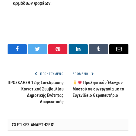
αρμόδιων φορέων.
Facebook
Twitter
Pinterest
LinkedIn
Tumblr
Email
ΠΡΟΗΓΟΎΜΕΝΟ
ΕΠΌΜΕΝΟ
ΠΡΟΣΚΛΗΣΗ 12ης Συνεδρίασης
Προληπτικός Έλεγχος
Κοινοτικού Συμβουλίου
Μαστού σε συνεργασία με το
Δημοτικής Ενότητας
Ευγενίδειο Θεραπευτήριο
Λαυρεωτικής
ΣΧΕΤΙΚΈΣ ΑΝΑΡΤΉΣΕΙΣ