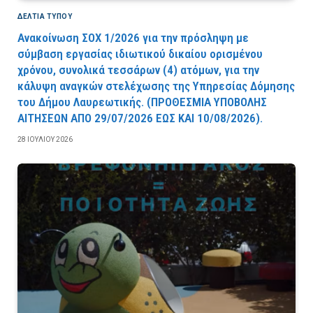
ΔΕΛΤΙΑ ΤΥΠΟΥ
Ανακοίνωση ΣΟΧ 1/2026 για την πρόσληψη με
σύμβαση εργασίας ιδιωτικού δικαίου ορισμένου
χρόνου, συνολικά τεσσάρων (4) ατόμων, για την
κάλυψη αναγκών στελέχωσης της Υπηρεσίας Δόμησης
του Δήμου Λαυρεωτικής. (ΠPOΘEΣMIA YΠOBOΛHΣ
AITHΣEΩN AΠO 29/07/2026 EΩΣ KAI 10/08/2026).
28 ΙΟΥΛΊΟΥ 2026