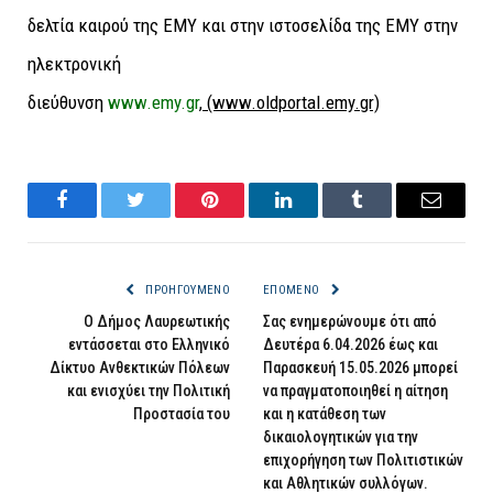
δελτία καιρού της ΕΜΥ και στην ιστοσελίδα της ΕΜΥ στην
ηλεκτρονική
διεύθυνση
www.emy.gr
,
(www.oldportal.emy.gr)
Facebook
Twitter
Pinterest
LinkedIn
Tumblr
Email
ΠΡΟΗΓΟΎΜΕΝΟ
ΕΠΌΜΕΝΟ
Ο Δήμος Λαυρεωτικής
Σας ενημερώνουμε ότι από
εντάσσεται στο Ελληνικό
Δευτέρα 6.04.2026 έως και
Δίκτυο Ανθεκτικών Πόλεων
Παρασκευή 15.05.2026 μπορεί
και ενισχύει την Πολιτική
να πραγματοποιηθεί η αίτηση
Προστασία του
και η κατάθεση των
δικαιολογητικών για την
επιχορήγηση των Πολιτιστικών
και Αθλητικών συλλόγων.