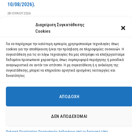
10/08/2026).
28 ΙΟΥΛΊΟΥ 2026
Διαχείριση Συγκατάθεσης
ΔΙΑΒΆΣΤΕ ΠΕΡΙΣΣΌΤΕΡΑ
Cookies
Για να παρέχουμε την καλύτερη εμπειρία, χρησιμοποιούμε τεχνολογίες όπως
cookies για την αποθήκευση ή/και την πρόσβαση σε πληροφορίες συσκευών. Η
συγκατάθεση για τις εν λόγω τεχνολογίες θα μας επιτρέψει να επεξεργαστούμε
δεδομένα προσωπικού χαρακτήρα, όπως συμπεριφορά περιήγησης ή μοναδικά
αναγνωριστικά σε αυτόν τον ιστότοπο. Η μη συγκατάθεση ή η ανάκληση της
συγκατάθεσης, μπορεί να επηρεάσει αρνητικά ορισμένες λειτουργίες και
δυνατότητες.
ΑΠΟΔΟΧΉ
Χρησιμοποιούμε cookies για να σας προσφέρουμε τη βέλτιστη εμπειρία
πλοήγησης στον ιστότοπό μας.
Μπορείτε να μάθετε ποια cookies χρησιμοποιούμε ή να τα
Facebook
YouTube
Instagram
ΔΕΝ ΑΠΟΔΈΧΟΜΑΙ
απενεργοποιήσετε στις
ρυθμίσεις
.
© 2026 ΔΗΜΟΣ ΛΑΥΡΕΩΤΙΚΗΣ All Rights Reserved Designed by EUROFIGURE
.
Πολιτική Προστασίας Προσωπικών Δεδομένων από το δικτυακό τόπο