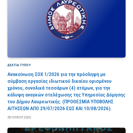
ΔΕΛΤΙΑ ΤΥΠΟΥ
Ανακοίνωση ΣΟΧ 1/2026 για την πρόσληψη με
σύμβαση εργασίας ιδιωτικού δικαίου ορισμένου
χρόνου, συνολικά τεσσάρων (4) ατόμων, για την
κάλυψη αναγκών στελέχωσης της Υπηρεσίας Δόμησης
του Δήμου Λαυρεωτικής. (ΠPOΘEΣMIA YΠOBOΛHΣ
AITHΣEΩN AΠO 29/07/2026 EΩΣ KAI 10/08/2026).
28 ΙΟΥΛΊΟΥ 2026