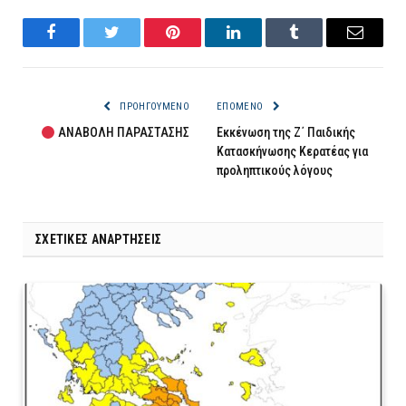
Facebook
Twitter
Pinterest
LinkedIn
Tumblr
Email
ΠΡΟΗΓΟΎΜΕΝΟ
ΕΠΌΜΕΝΟ
ΑΝΑΒΟΛΗ ΠΑΡΑΣΤΑΣΗΣ
Εκκένωση της Ζ΄ Παιδικής
Κατασκήνωσης Κερατέας για
προληπτικούς λόγους
ΣΧΕΤΙΚΈΣ ΑΝΑΡΤΉΣΕΙΣ