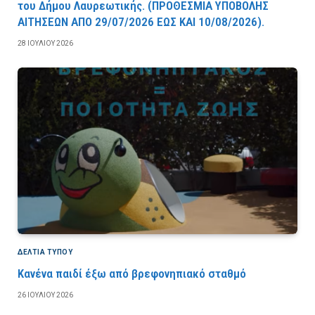
του Δήμου Λαυρεωτικής. (ΠPOΘEΣMIA YΠOBOΛHΣ
AITHΣEΩN AΠO 29/07/2026 EΩΣ KAI 10/08/2026).
28 ΙΟΥΛΊΟΥ 2026
ΔΕΛΤΙΑ ΤΥΠΟΥ
Κανένα παιδί έξω από βρεφονηπιακό σταθμό
26 ΙΟΥΛΊΟΥ 2026