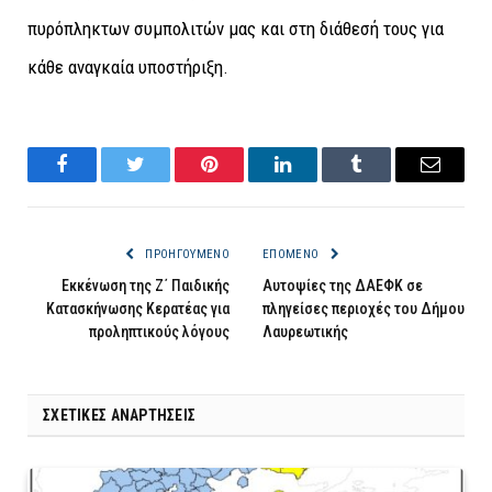
πυρόπληκτων συμπολιτών μας και στη διάθεσή τους για
κάθε αναγκαία υποστήριξη.
Facebook
Twitter
Pinterest
LinkedIn
Tumblr
Email
ΠΡΟΗΓΟΎΜΕΝΟ
ΕΠΌΜΕΝΟ
Εκκένωση της Ζ΄ Παιδικής
Αυτοψίες της ΔΑΕΦΚ σε
Κατασκήνωσης Κερατέας για
πληγείσες περιοχές του Δήμου
προληπτικούς λόγους
Λαυρεωτικής
ΣΧΕΤΙΚΈΣ ΑΝΑΡΤΉΣΕΙΣ