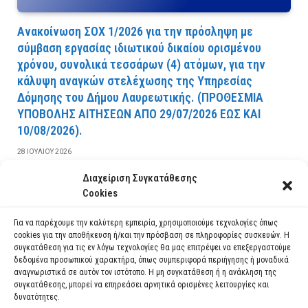
Ανακοίνωση ΣΟΧ 1/2026 για την πρόσληψη με
σύμβαση εργασίας ιδιωτικού δικαίου ορισμένου
χρόνου, συνολικά τεσσάρων (4) ατόμων, για την
κάλυψη αναγκών στελέχωσης της Υπηρεσίας
Δόμησης του Δήμου Λαυρεωτικής. (ΠPOΘEΣMIA
YΠOBOΛHΣ AITHΣEΩN AΠO 29/07/2026 EΩΣ KAI
10/08/2026).
28 ΙΟΥΛΊΟΥ 2026
Διαχείριση Συγκατάθεσης
ΔΙΑΒΆΣΤΕ ΠΕΡΙΣΣΌΤΕΡΑ
Cookies
Για να παρέχουμε την καλύτερη εμπειρία, χρησιμοποιούμε τεχνολογίες όπως
cookies για την αποθήκευση ή/και την πρόσβαση σε πληροφορίες συσκευών. Η
συγκατάθεση για τις εν λόγω τεχνολογίες θα μας επιτρέψει να επεξεργαστούμε
δεδομένα προσωπικού χαρακτήρα, όπως συμπεριφορά περιήγησης ή μοναδικά
αναγνωριστικά σε αυτόν τον ιστότοπο. Η μη συγκατάθεση ή η ανάκληση της
συγκατάθεσης, μπορεί να επηρεάσει αρνητικά ορισμένες λειτουργίες και
δυνατότητες.