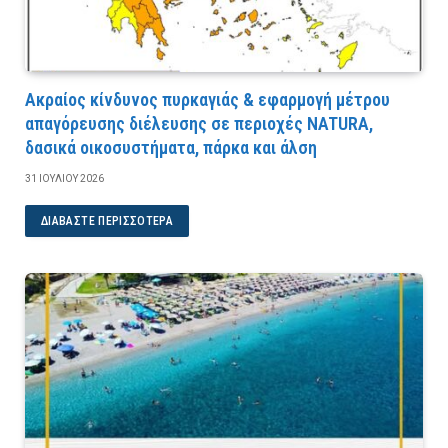
Ακραίος κίνδυνος πυρκαγιάς & εφαρμογή μέτρου
απαγόρευσης διέλευσης σε περιοχές NATURA,
δασικά οικοσυστήματα, πάρκα και άλση
31 ΙΟΥΛΊΟΥ 2026
ΔΙΑΒΆΣΤΕ ΠΕΡΙΣΣΌΤΕΡΑ