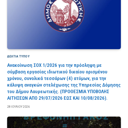
ΔΕΛΤΙΑ ΤΥΠΟΥ
Ανακοίνωση ΣΟΧ 1/2026 για την πρόσληψη με
σύμβαση εργασίας ιδιωτικού δικαίου ορισμένου
χρόνου, συνολικά τεσσάρων (4) ατόμων, για την
κάλυψη αναγκών στελέχωσης της Υπηρεσίας Δόμησης
του Δήμου Λαυρεωτικής. (ΠPOΘEΣMIA YΠOBOΛHΣ
AITHΣEΩN AΠO 29/07/2026 EΩΣ KAI 10/08/2026).
28 ΙΟΥΛΊΟΥ 2026