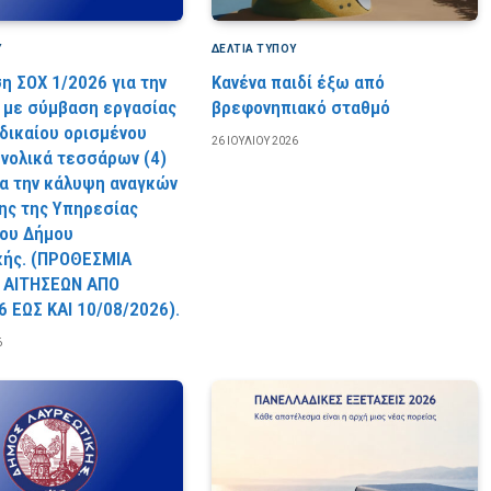
Υ
ΔΕΛΤΙΑ ΤΥΠΟΥ
η ΣΟΧ 1/2026 για την
Κανένα παιδί έξω από
με σύμβαση εργασίας
βρεφονηπιακό σταθμό
 δικαίου ορισμένου
26 ΙΟΥΛΊΟΥ 2026
υνολικά τεσσάρων (4)
ια την κάλυψη αναγκών
ς της Υπηρεσίας
ου Δήμου
κής. (ΠPOΘEΣMIA
 AITHΣEΩN AΠO
6 EΩΣ KAI 10/08/2026).
6