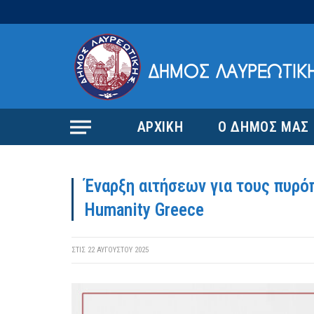
ΑΡΧΙΚΗ
Ο ΔΗΜΟΣ ΜΑΣ
Έναρξη αιτήσεων για τους πυρ
Humanity Greece
ΣΤΙΣ
22 ΑΥΓΟΎΣΤΟΥ 2025