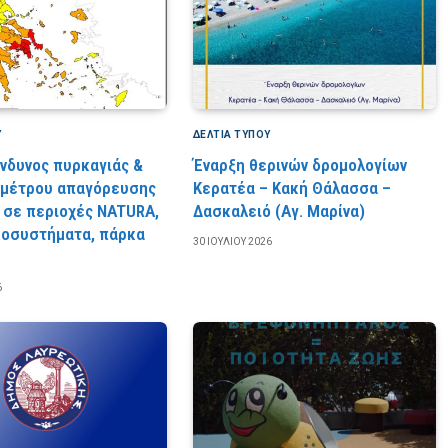
Υ
ΔΕΛΤΙΑ ΤΥΠΟΥ
ίνδυνος πυρκαγιάς &
Έναρξη θερινών δρομολογίων
 μέτρου απαγόρευσης
Κερατέα – Κακή Θάλασσα –
 σε περιοχές NATURA,
Δασκαλειό (Αγ. Μαρίνα)
κοσυστήματα, πάρκα
30 ΙΟΥΛΊΟΥ 2026
6