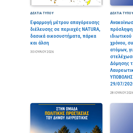
ΔΕΛΤΙΑ ΤΥΠΟΥ
ΔΕΛΤΙΑ ΤΥΠΟ
Εφαρμογή μέτρου απαγόρευσης
Ανακοίνωσ
διέλευσης σε περιοχές NATURA,
πρόσληψη 
δασικά οικοσυστήματα, πάρκα
ιδιωτικού
και άλση
χρόνου, σ
ατόμων, γ
30 ΙΟΥΛΊΟΥ 2026
στελέχωση
Δόμησης τ
Λαυρεωτι
YΠOBOΛHΣ
29/07/202
28 ΙΟΥΛΊΟΥ 202