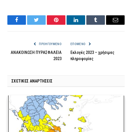
Facebook
Twitter
Pinterest
LinkedIn
Tumblr
Email
ΠΡΟΗΓΟΎΜΕΝΟ
ΕΠΌΜΕΝΟ
ΑΝΑΚΟΙΝΩΣΗ ΠΥΡΑΣΦΑΛΕΙΑ
Εκλογές 2023 – χρήσιμες
2023
πληροφορίες
ΣΧΕΤΙΚΈΣ ΑΝΑΡΤΉΣΕΙΣ