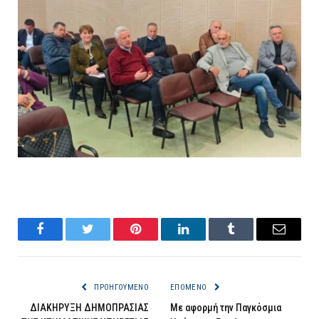
Facebook
Twitter
Pinterest
LinkedIn
Tumblr
Email
ΠΡΟΗΓΟΎΜΕΝΟ
ΕΠΌΜΕΝΟ
ΔΙΑΚΗΡΥΞΗ ΔΗΜΟΠΡΑΣΙΑΣ
Με αφορμή την Παγκόσμια