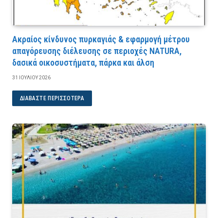
Ακραίος κίνδυνος πυρκαγιάς & εφαρμογή μέτρου
απαγόρευσης διέλευσης σε περιοχές NATURA,
δασικά οικοσυστήματα, πάρκα και άλση
31 ΙΟΥΛΊΟΥ 2026
ΔΙΑΒΆΣΤΕ ΠΕΡΙΣΣΌΤΕΡΑ