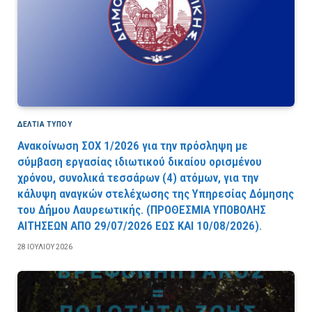
ΔΕΛΤΙΑ ΤΥΠΟΥ
Ανακοίνωση ΣΟΧ 1/2026 για την πρόσληψη με
σύμβαση εργασίας ιδιωτικού δικαίου ορισμένου
χρόνου, συνολικά τεσσάρων (4) ατόμων, για την
κάλυψη αναγκών στελέχωσης της Υπηρεσίας Δόμησης
του Δήμου Λαυρεωτικής. (ΠPOΘEΣMIA YΠOBOΛHΣ
AITHΣEΩN AΠO 29/07/2026 EΩΣ KAI 10/08/2026).
28 ΙΟΥΛΊΟΥ 2026