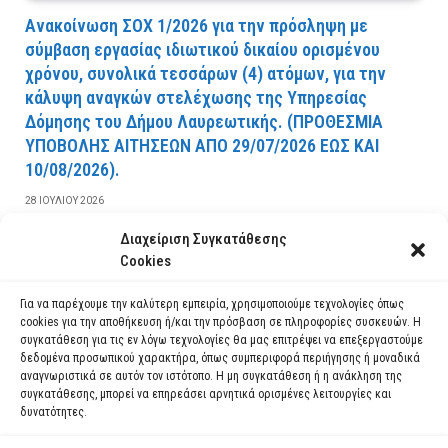
Ανακοίνωση ΣΟΧ 1/2026 για την πρόσληψη με
σύμβαση εργασίας ιδιωτικού δικαίου ορισμένου
χρόνου, συνολικά τεσσάρων (4) ατόμων, για την
κάλυψη αναγκών στελέχωσης της Υπηρεσίας
Δόμησης του Δήμου Λαυρεωτικής. (ΠPOΘEΣMIA
YΠOBOΛHΣ AITHΣEΩN AΠO 29/07/2026 EΩΣ KAI
10/08/2026).
28 ΙΟΥΛΊΟΥ 2026
Διαχείριση Συγκατάθεσης
ΔΙΑΒΆΣΤΕ ΠΕΡΙΣΣΌΤΕΡΑ
Cookies
Για να παρέχουμε την καλύτερη εμπειρία, χρησιμοποιούμε τεχνολογίες όπως
cookies για την αποθήκευση ή/και την πρόσβαση σε πληροφορίες συσκευών. Η
συγκατάθεση για τις εν λόγω τεχνολογίες θα μας επιτρέψει να επεξεργαστούμε
δεδομένα προσωπικού χαρακτήρα, όπως συμπεριφορά περιήγησης ή μοναδικά
αναγνωριστικά σε αυτόν τον ιστότοπο. Η μη συγκατάθεση ή η ανάκληση της
συγκατάθεσης, μπορεί να επηρεάσει αρνητικά ορισμένες λειτουργίες και
δυνατότητες.