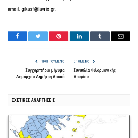
email. gikasf@lavrio.gr.
Facebook
Twitter
Pinterest
LinkedIn
Tumblr
Email
ΠΡΟΗΓΟΎΜΕΝΟ
ΕΠΌΜΕΝΟ
Συγχαρητήριο μήνυμα
Συναυλία Φιλαρμονικής
Δημάρχου Δημήτρη Λουκά
Λαυρίου
ΣΧΕΤΙΚΈΣ ΑΝΑΡΤΉΣΕΙΣ