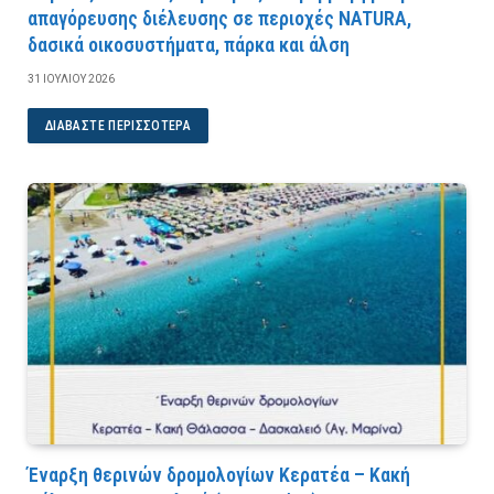
απαγόρευσης διέλευσης σε περιοχές NATURA,
δασικά οικοσυστήματα, πάρκα και άλση
31 ΙΟΥΛΊΟΥ 2026
ΔΙΑΒΆΣΤΕ ΠΕΡΙΣΣΌΤΕΡΑ
Έναρξη θερινών δρομολογίων Κερατέα – Κακή