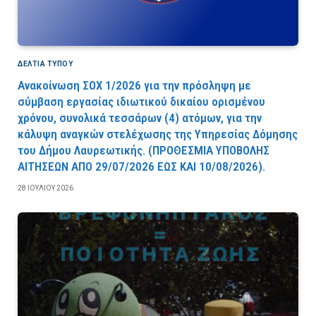
ΔΕΛΤΙΑ ΤΥΠΟΥ
Ανακοίνωση ΣΟΧ 1/2026 για την πρόσληψη με
σύμβαση εργασίας ιδιωτικού δικαίου ορισμένου
χρόνου, συνολικά τεσσάρων (4) ατόμων, για την
κάλυψη αναγκών στελέχωσης της Υπηρεσίας Δόμησης
του Δήμου Λαυρεωτικής. (ΠPOΘEΣMIA YΠOBOΛHΣ
AITHΣEΩN AΠO 29/07/2026 EΩΣ KAI 10/08/2026).
28 ΙΟΥΛΊΟΥ 2026