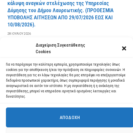
κάλυψη αναγκών στελέχωσης της Υπηρεσίας
Δόμησης του Δήμου Λαυρεωτικής. (ΠPOΘEΣMIA
YΠOBOΛHΣ AITHΣEΩN AΠO 29/07/2026 EΩΣ KAI
10/08/2026).
28 ΙΟΥΛΊΟΥ 2026
Διαχείριση Συγκατάθεσης
ΔΙΑΒΆΣΤΕ ΠΕΡΙΣΣΌΤΕΡΑ
Cookies
Για να παρέχουμε την καλύτερη εμπειρία, χρησιμοποιούμε τεχνολογίες όπως
cookies για την αποθήκευση ή/και την πρόσβαση σε πληροφορίες συσκευών. Η
συγκατάθεση για τις εν λόγω τεχνολογίες θα μας επιτρέψει να επεξεργαστούμε
δεδομένα προσωπικού χαρακτήρα, όπως συμπεριφορά περιήγησης ή μοναδικά
αναγνωριστικά σε αυτόν τον ιστότοπο. Η μη συγκατάθεση ή η ανάκληση της
συγκατάθεσης, μπορεί να επηρεάσει αρνητικά ορισμένες λειτουργίες και
δυνατότητες.
ΑΠΟΔΟΧΉ
Χρησιμοποιούμε cookies για να σας προσφέρουμε τη βέλτιστη εμπειρία
πλοήγησης στον ιστότοπό μας.
Μπορείτε να μάθετε ποια cookies χρησιμοποιούμε ή να τα
Facebook
YouTube
Instagram