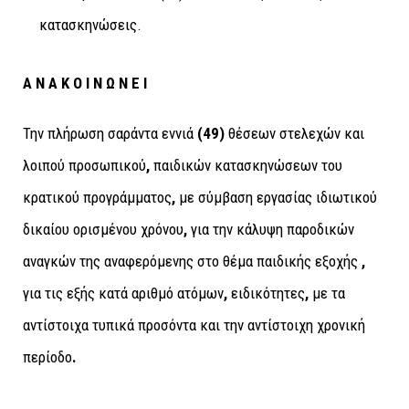
κατασκηνώσεις.
Α Ν Α Κ Ο Ι Ν Ω Ν Ε Ι
Την πλήρωση σαράντα εννιά
(49)
θέσεων στελεχών και
λοιπού προσωπικού
,
παιδικών κατασκηνώσεων του
κρατικού προγράµµατος
,
µε σύμβαση εργασίας ιδιωτικού
δικαίου ορισµένου χρόνου
,
για την κάλυψη παροδικών
αναγκών της αναφερόμενης στο θέµα παιδικής εξοχής
,
για τις εξής κατά αριθµό ατόµων
,
ειδικότητες
,
µε τα
αντίστοιχα τυπικά προσόντα και την αντίστοιχη χρονική
περίοδο
.