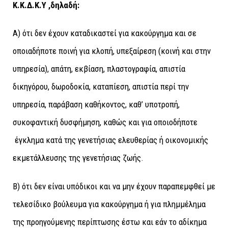
Κ.Κ.Δ.Κ.Υ ,δηλαδή:
Α) ότι δεν έχουν καταδικαστεί για κακούργηµα και σε
οποιαδήποτε ποινή για κλοπή, υπεξαίρεση (κοινή και στην
υπηρεσία), απάτη, εκβίαση, πλαστογραφία, απιστία
δικηγόρου, δωροδοκία, καταπίεση, απιστία περί την
υπηρεσία, παράβαση καθήκοντος, καθ’ υποτροπή,
συκοφαντική δυσφήμηση, καθώς και για οπoιoδήποτε
έγκληµα κατά της γενετήσιας ελευθερίας ή οικονοµικής
εκµετάλλευσης της γενετήσιας ζωής.
Β) ότι δεν είναι υπόδικοι και να µην έχουν παραπεµφθεί µε
τελεσίδικο βούλευµα για κακούργηµα ή για πληµµέληµα
της προηγούµενης περίπτωσης έστω και εάν το αδίκηµα