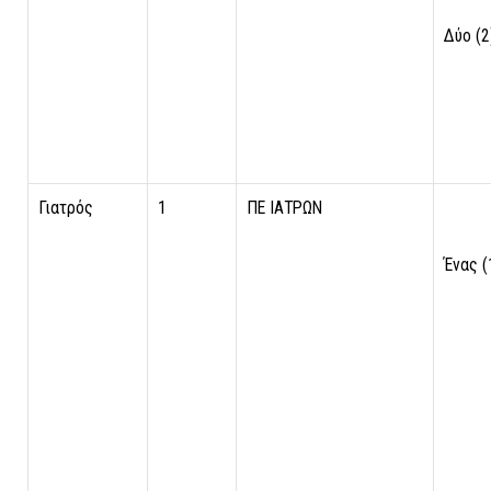
Δύο (2
Γιατρός
1
ΠΕ ΙΑΤΡΩΝ
Ένας (