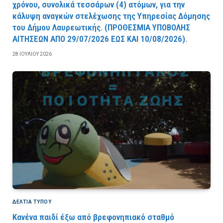
χρόνου, συνολικά τεσσάρων (4) ατόμων, για την
κάλυψη αναγκών στελέχωσης της Υπηρεσίας Δόμησης
του Δήμου Λαυρεωτικής. (ΠPOΘEΣMIA YΠOBOΛHΣ
AITHΣEΩN AΠO 29/07/2026 EΩΣ KAI 10/08/2026).
28 ΙΟΥΛΊΟΥ 2026
ΔΕΛΤΙΑ ΤΥΠΟΥ
Κανένα παιδί έξω από βρεφονηπιακό σταθμό