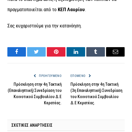
πραγματοποιείται από το
ΚΕΠ Λαυρίου
.
Σας ευχαριστούμε για την κατανόηση.
Facebook
Twitter
Pinterest
LinkedIn
Tumblr
Email
ΠΡΟΗΓΟΎΜΕΝΟ
ΕΠΌΜΕΝΟ
Πρόσκληση στην 4η Τακτική
Πρόσκληση στην 4η Τακτική
(Επαναληπτική) Συνεδρίαση του
(3η Επαναληπτική) Συνεδρίαση
Κοινοτικού Συμβουλίου Δ.Ε
του Κοινοτικού Συμβουλίου
Κερατέας.
Δ.Ε Κερατέας.
ΣΧΕΤΙΚΈΣ ΑΝΑΡΤΉΣΕΙΣ