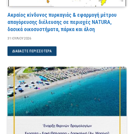
Ακραίος κίνδυνος πυρκαγιάς & εφαρμογή μέτρου
απαγόρευσης διέλευσης σε περιοχές NATURA,
δασικά οικοσυστήματα, πάρκα και άλση
31 ΙΟΥΛΊΟΥ 2026
ΔΙΑΒΆΣΤΕ ΠΕΡΙΣΣΌΤΕΡΑ