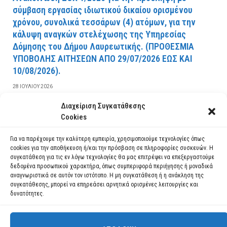
σύμβαση εργασίας ιδιωτικού δικαίου ορισμένου
χρόνου, συνολικά τεσσάρων (4) ατόμων, για την
κάλυψη αναγκών στελέχωσης της Υπηρεσίας
Δόμησης του Δήμου Λαυρεωτικής. (ΠPOΘEΣMIA
YΠOBOΛHΣ AITHΣEΩN AΠO 29/07/2026 EΩΣ KAI
10/08/2026).
28 ΙΟΥΛΊΟΥ 2026
Διαχείριση Συγκατάθεσης
ΔΙΑΒΆΣΤΕ ΠΕΡΙΣΣΌΤΕΡΑ
Cookies
Για να παρέχουμε την καλύτερη εμπειρία, χρησιμοποιούμε τεχνολογίες όπως
cookies για την αποθήκευση ή/και την πρόσβαση σε πληροφορίες συσκευών. Η
συγκατάθεση για τις εν λόγω τεχνολογίες θα μας επιτρέψει να επεξεργαστούμε
δεδομένα προσωπικού χαρακτήρα, όπως συμπεριφορά περιήγησης ή μοναδικά
αναγνωριστικά σε αυτόν τον ιστότοπο. Η μη συγκατάθεση ή η ανάκληση της
συγκατάθεσης, μπορεί να επηρεάσει αρνητικά ορισμένες λειτουργίες και
δυνατότητες.