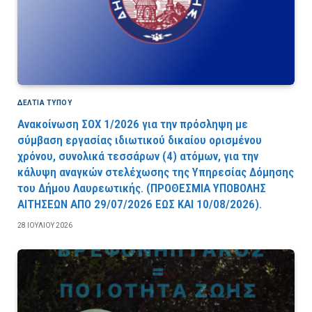
ΔΕΛΤΙΑ ΤΥΠΟΥ
Ανακοίνωση ΣΟΧ 1/2026 για την πρόσληψη με
σύμβαση εργασίας ιδιωτικού δικαίου ορισμένου
χρόνου, συνολικά τεσσάρων (4) ατόμων, για την
κάλυψη αναγκών στελέχωσης της Υπηρεσίας Δόμησης
του Δήμου Λαυρεωτικής. (ΠPOΘEΣMIA YΠOBOΛHΣ
AITHΣEΩN AΠO 29/07/2026 EΩΣ KAI 10/08/2026).
28 ΙΟΥΛΊΟΥ 2026