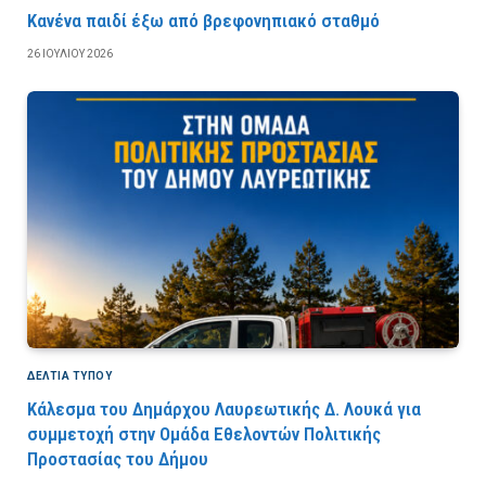
Κανένα παιδί έξω από βρεφονηπιακό σταθμό
26 ΙΟΥΛΊΟΥ 2026
ΔΕΛΤΙΑ ΤΥΠΟΥ
Κάλεσμα του Δημάρχου Λαυρεωτικής Δ. Λουκά για
συμμετοχή στην Ομάδα Εθελοντών Πολιτικής
Προστασίας του Δήμου