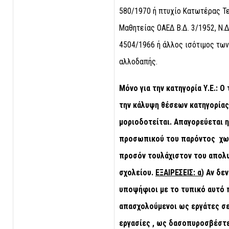
580/1970 ή πτυχίο Κατωτέρας Τ
Μαθητείας ΟΑΕΔ Β.Δ. 3/1952, Ν.Δ.
4504/1966 ή άλλος ισότιμος τω
αλλοδαπής.
Μόνο για την κατηγορία Υ.Ε.: Ο
την κάλυψη θέσεων κατηγορίας 
μοριοδοτείται. Απαγορεύεται 
προσωπικού του παρόντος χωρ
προσόν τουλάχιστον του απολ
σχολείου.
ΕΞΑΙΡΕΣΕΙΣ: α
) Αν δε
υποψήφιοι με το τυπικό αυτό π
απασχολούμενοι ως εργάτες σε
εργασίες , ως δασοπυροσβέστ