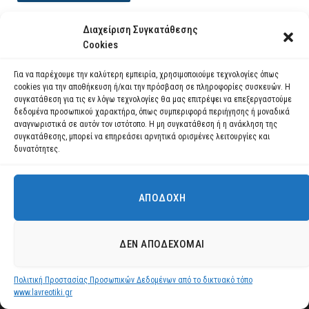
Διαχείριση Συγκατάθεσης
Cookies
Για να παρέχουμε την καλύτερη εμπειρία, χρησιμοποιούμε τεχνολογίες όπως
cookies για την αποθήκευση ή/και την πρόσβαση σε πληροφορίες συσκευών. Η
συγκατάθεση για τις εν λόγω τεχνολογίες θα μας επιτρέψει να επεξεργαστούμε
δεδομένα προσωπικού χαρακτήρα, όπως συμπεριφορά περιήγησης ή μοναδικά
αναγνωριστικά σε αυτόν τον ιστότοπο. Η μη συγκατάθεση ή η ανάκληση της
συγκατάθεσης, μπορεί να επηρεάσει αρνητικά ορισμένες λειτουργίες και
δυνατότητες.
ΑΠΟΔΟΧΉ
Χρησιμοποιούμε cookies για να σας προσφέρουμε τη βέλτιστη εμπειρία
Έναρξη θερινών δρομολογίων Κερατέα – Κακή
πλοήγησης στον ιστότοπό μας.
Θάλασσα – Δασκαλειό (Αγ. Μαρίνα)
Μπορείτε να μάθετε ποια cookies χρησιμοποιούμε ή να τα
ΔΕΝ ΑΠΟΔΈΧΟΜΑΙ
απενεργοποιήσετε στις
ρυθμίσεις
.
30 ΙΟΥΛΊΟΥ 2026
ΔΙΑΒΆΣΤΕ ΠΕΡΙΣΣΌΤΕΡΑ
Πολιτική Προστασίας Προσωπικών Δεδομένων από το δικτυακό τόπο
Αποδοχή
www.lavreotiki.gr