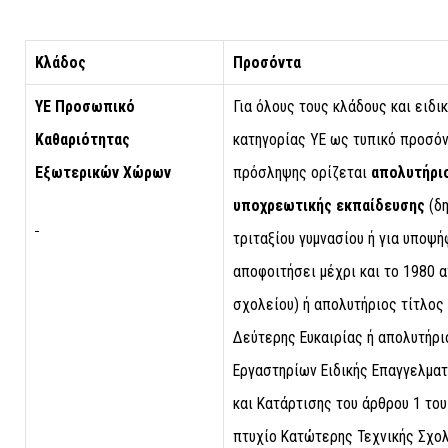
Κλάδος
Προσόντα
ΥΕ Προσωπικό
Για όλους τους κλάδους και ειδι
Καθαριότητας
κατηγορίας ΥΕ ως τυπικό προσόν
Εξωτερικών Χώρων
πρόσληψης ορίζεται
απολυτήριο
υποχρεωτικής εκπαίδευσης
(δ
τριταξίου γυμνασίου ή για υποψή
αποφοιτήσει μέχρι και το 1980 
σχολείου) ή απολυτήριος τίτλος
Δεύτερης Ευκαιρίας ή απολυτήρι
Εργαστηρίων Ειδικής Επαγγελματ
και Κατάρτισης του άρθρου 1 του
πτυχίο Κατώτερης Τεχνικής Σχολ