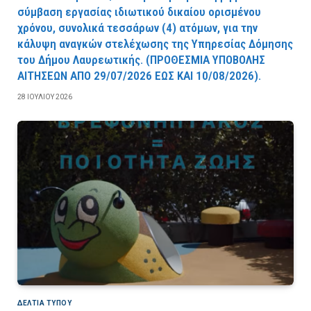
σύμβαση εργασίας ιδιωτικού δικαίου ορισμένου
χρόνου, συνολικά τεσσάρων (4) ατόμων, για την
κάλυψη αναγκών στελέχωσης της Υπηρεσίας Δόμησης
του Δήμου Λαυρεωτικής. (ΠPOΘEΣMIA YΠOBOΛHΣ
AITHΣEΩN AΠO 29/07/2026 EΩΣ KAI 10/08/2026).
28 ΙΟΥΛΊΟΥ 2026
ΔΕΛΤΙΑ ΤΥΠΟΥ