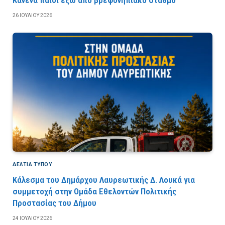
Κανένα παιδί έξω από βρεφονηπιακό σταθμό
26 ΙΟΥΛΊΟΥ 2026
ΔΕΛΤΙΑ ΤΥΠΟΥ
Κάλεσμα του Δημάρχου Λαυρεωτικής Δ. Λουκά για
συμμετοχή στην Ομάδα Εθελοντών Πολιτικής
Προστασίας του Δήμου
24 ΙΟΥΛΊΟΥ 2026