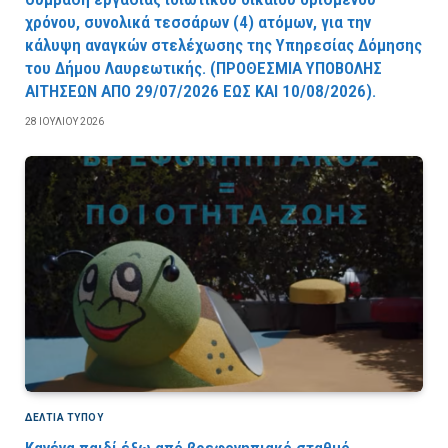
χρόνου, συνολικά τεσσάρων (4) ατόμων, για την
κάλυψη αναγκών στελέχωσης της Υπηρεσίας Δόμησης
του Δήμου Λαυρεωτικής. (ΠPOΘEΣMIA YΠOBOΛHΣ
AITHΣEΩN AΠO 29/07/2026 EΩΣ KAI 10/08/2026).
28 ΙΟΥΛΊΟΥ 2026
ΔΕΛΤΙΑ ΤΥΠΟΥ