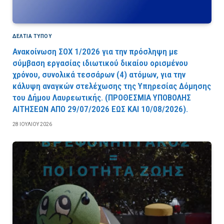
ΔΕΛΤΙΑ ΤΥΠΟΥ
Ανακοίνωση ΣΟΧ 1/2026 για την πρόσληψη με
σύμβαση εργασίας ιδιωτικού δικαίου ορισμένου
χρόνου, συνολικά τεσσάρων (4) ατόμων, για την
κάλυψη αναγκών στελέχωσης της Υπηρεσίας Δόμησης
του Δήμου Λαυρεωτικής. (ΠPOΘEΣMIA YΠOBOΛHΣ
AITHΣEΩN AΠO 29/07/2026 EΩΣ KAI 10/08/2026).
28 ΙΟΥΛΊΟΥ 2026