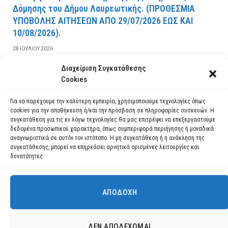
Δόμησης του Δήμου Λαυρεωτικής. (ΠPOΘEΣMIA
YΠOBOΛHΣ AITHΣEΩN AΠO 29/07/2026 EΩΣ KAI
10/08/2026).
28 ΙΟΥΛΊΟΥ 2026
Διαχείριση Συγκατάθεσης
ΔΙΑΒΆΣΤΕ ΠΕΡΙΣΣΌΤΕΡΑ
Cookies
Για να παρέχουμε την καλύτερη εμπειρία, χρησιμοποιούμε τεχνολογίες όπως
cookies για την αποθήκευση ή/και την πρόσβαση σε πληροφορίες συσκευών. Η
συγκατάθεση για τις εν λόγω τεχνολογίες θα μας επιτρέψει να επεξεργαστούμε
δεδομένα προσωπικού χαρακτήρα, όπως συμπεριφορά περιήγησης ή μοναδικά
αναγνωριστικά σε αυτόν τον ιστότοπο. Η μη συγκατάθεση ή η ανάκληση της
συγκατάθεσης, μπορεί να επηρεάσει αρνητικά ορισμένες λειτουργίες και
δυνατότητες.
ΑΠΟΔΟΧΉ
Χρησιμοποιούμε cookies για να σας προσφέρουμε τη βέλτιστη εμπειρία
πλοήγησης στον ιστότοπό μας.
Μπορείτε να μάθετε ποια cookies χρησιμοποιούμε ή να τα
Facebook
YouTube
Instagram
ΔΕΝ ΑΠΟΔΈΧΟΜΑΙ