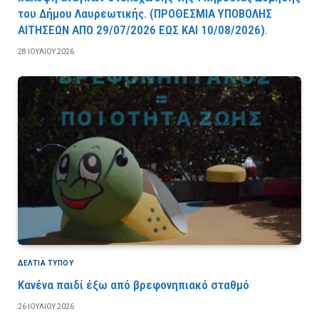
του Δήμου Λαυρεωτικής. (ΠPOΘEΣMIA YΠOBOΛHΣ
AITHΣEΩN AΠO 29/07/2026 EΩΣ KAI 10/08/2026).
28 ΙΟΥΛΊΟΥ 2026
ΔΕΛΤΙΑ ΤΥΠΟΥ
Κανένα παιδί έξω από βρεφονηπιακό σταθμό
26 ΙΟΥΛΊΟΥ 2026