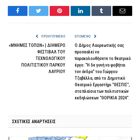
Facebook
Twitter
Pinterest
LinkedIn
Tumblr
Email
ΠΡΟΗΓΟΎΜΕΝΟ
ΕΠΌΜΕΝΟ
«ΜΝΗΜΕΣ ΤΟΠΩΝ» | ΔΙΗΜΕΡΟ
Ο Δήμος Λαυρεωτικής σας
ΦΕΣΤΙΒΑΛ ΤΟΥ
προσκαλεί να
ΤΕΧΝΟΛΟΓΙΚΟΥ
παρακολουθήσετε το θεατρικό
ΠΟΛΙΤΙΣΤΙΚΟΥ ΠΑΡΚΟΥ
έργο: “Η δε γυνή να φοβήται
ΛΑΥΡΙΟΥ
τον άνδρα” του Γιώργου
Τζαβέλλα, από το Δημοτικό
Θεατρικό Εργαστήρι “ΘΕΣΠΙΣ”,
στα πλαίσια των πολιτιστικών
εκδηλώσεων “ΘΟΡΙΚΙΑ 2024”.
ΣΧΕΤΙΚΈΣ ΑΝΑΡΤΉΣΕΙΣ