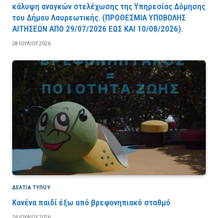
κάλυψη αναγκών στελέχωσης της Υπηρεσίας Δόμησης
του Δήμου Λαυρεωτικής. (ΠPOΘEΣMIA YΠOBOΛHΣ
AITHΣEΩN AΠO 29/07/2026 EΩΣ KAI 10/08/2026).
28 ΙΟΥΛΊΟΥ 2026
ΔΕΛΤΙΑ ΤΥΠΟΥ
Κανένα παιδί έξω από βρεφονηπιακό σταθμό
26 ΙΟΥΛΊΟΥ 2026