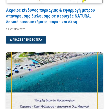
Ακραίος κίνδυνος πυρκαγιάς & εφαρμογή μέτρου
απαγόρευσης διέλευσης σε περιοχές NATURA,
δασικά οικοσυστήματα, πάρκα και άλση
31 ΙΟΥΛΊΟΥ 2026
ΔΙΑΒΆΣΤΕ ΠΕΡΙΣΣΌΤΕΡΑ