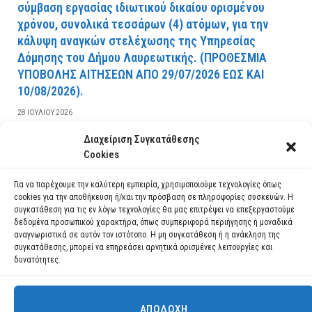
σύμβαση εργασίας ιδιωτικού δικαίου ορισμένου
χρόνου, συνολικά τεσσάρων (4) ατόμων, για την
κάλυψη αναγκών στελέχωσης της Υπηρεσίας
Δόμησης του Δήμου Λαυρεωτικής. (ΠPOΘEΣMIA
YΠOBOΛHΣ AITHΣEΩN AΠO 29/07/2026 EΩΣ KAI
10/08/2026).
28 ΙΟΥΛΊΟΥ 2026
Διαχείριση Συγκατάθεσης
ΔΙΑΒΆΣΤΕ ΠΕΡΙΣΣΌΤΕΡΑ
Cookies
Για να παρέχουμε την καλύτερη εμπειρία, χρησιμοποιούμε τεχνολογίες όπως
cookies για την αποθήκευση ή/και την πρόσβαση σε πληροφορίες συσκευών. Η
συγκατάθεση για τις εν λόγω τεχνολογίες θα μας επιτρέψει να επεξεργαστούμε
δεδομένα προσωπικού χαρακτήρα, όπως συμπεριφορά περιήγησης ή μοναδικά
αναγνωριστικά σε αυτόν τον ιστότοπο. Η μη συγκατάθεση ή η ανάκληση της
συγκατάθεσης, μπορεί να επηρεάσει αρνητικά ορισμένες λειτουργίες και
δυνατότητες.
ΑΠΟΔΟΧΉ