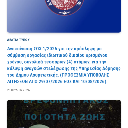
ΔΕΛΤΙΑ ΤΥΠΟΥ
Ανακοίνωση ΣΟΧ 1/2026 για την πρόσληψη με
σύμβαση εργασίας ιδιωτικού δικαίου ορισμένου
χρόνου, συνολικά τεσσάρων (4) ατόμων, για την
κάλυψη αναγκών στελέχωσης της Υπηρεσίας Δόμησης
του Δήμου Λαυρεωτικής. (ΠPOΘEΣMIA YΠOBOΛHΣ
AITHΣEΩN AΠO 29/07/2026 EΩΣ KAI 10/08/2026).
28 ΙΟΥΛΊΟΥ 2026