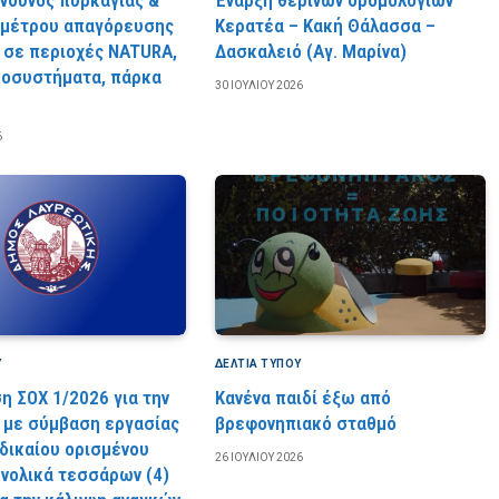
 μέτρου απαγόρευσης
Κερατέα – Κακή Θάλασσα –
 σε περιοχές NATURA,
Δασκαλειό (Αγ. Μαρίνα)
κοσυστήματα, πάρκα
30 ΙΟΥΛΊΟΥ 2026
6
Υ
ΔΕΛΤΙΑ ΤΥΠΟΥ
η ΣΟΧ 1/2026 για την
Κανένα παιδί έξω από
με σύμβαση εργασίας
βρεφονηπιακό σταθμό
 δικαίου ορισμένου
26 ΙΟΥΛΊΟΥ 2026
υνολικά τεσσάρων (4)