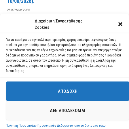
10/08/2026).
28 ΙΟΥΛΊΟΥ 2026
Διαχείριση Συγκατάθεσης
ΔΙΑΒΆΣΤΕ ΠΕΡΙΣΣΌΤΕΡΑ
Cookies
Για να παρέχουμε την καλύτερη εμπειρία, χρησιμοποιούμε τεχνολογίες όπως
cookies για την αποθήκευση ή/και την πρόσβαση σε πληροφορίες συσκευών. Η
συγκατάθεση για τις εν λόγω τεχνολογίες θα μας επιτρέψει να επεξεργαστούμε
δεδομένα προσωπικού χαρακτήρα, όπως συμπεριφορά περιήγησης ή μοναδικά
αναγνωριστικά σε αυτόν τον ιστότοπο. Η μη συγκατάθεση ή η ανάκληση της
συγκατάθεσης, μπορεί να επηρεάσει αρνητικά ορισμένες λειτουργίες και
δυνατότητες.
ΑΠΟΔΟΧΉ
Χρησιμοποιούμε cookies για να σας προσφέρουμε τη βέλτιστη εμπειρία
πλοήγησης στον ιστότοπό μας.
Μπορείτε να μάθετε ποια cookies χρησιμοποιούμε ή να τα
Facebook
YouTube
Instagram
ΔΕΝ ΑΠΟΔΈΧΟΜΑΙ
απενεργοποιήσετε στις
ρυθμίσεις
.
© 2026 ΔΗΜΟΣ ΛΑΥΡΕΩΤΙΚΗΣ All Rights Reserved Designed by EUROFIGURE
.
Πολιτική Προστασίας Προσωπικών Δεδομένων από το δικτυακό τόπο
Αποδοχή