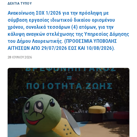
ΔΕΛΤΙΑ ΤΥΠΟΥ
Ανακοίνωση ΣΟΧ 1/2026 για την πρόσληψη με
σύμβαση εργασίας ιδιωτικού δικαίου ορισμένου
χρόνου, συνολικά τεσσάρων (4) ατόμων, για την
κάλυψη αναγκών στελέχωσης της Υπηρεσίας Δόμησης
του Δήμου Λαυρεωτικής. (ΠPOΘEΣMIA YΠOBOΛHΣ
AITHΣEΩN AΠO 29/07/2026 EΩΣ KAI 10/08/2026).
28 ΙΟΥΛΊΟΥ 2026