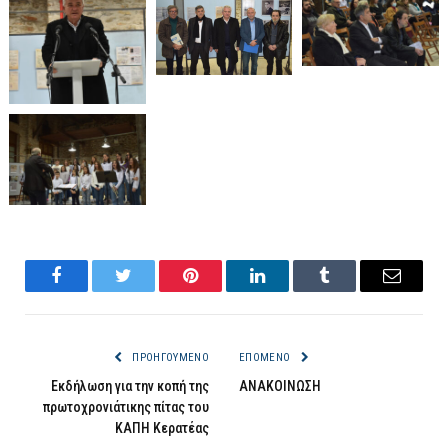
Facebook
Twitter
Pinterest
LinkedIn
Tumblr
Email
ΠΡΟΗΓΟΎΜΕΝΟ
ΕΠΌΜΕΝΟ
Εκδήλωση για την κοπή της
ΑΝΑΚΟΙΝΩΣΗ
πρωτοχρονιάτικης πίτας του
ΚΑΠΗ Κερατέας