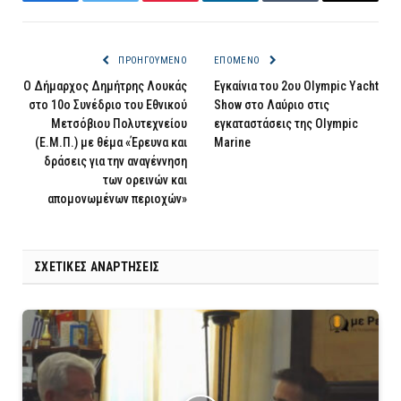
Facebook
Twitter
Pinterest
LinkedIn
Tumblr
Email
ΠΡΟΗΓΟΎΜΕΝΟ
ΕΠΌΜΕΝΟ
Ο Δήμαρχος Δημήτρης Λουκάς
Εγκαίνια του 2ου Olympic Yacht
στο 10ο Συνέδριο του Εθνικού
Show στο Λαύριο στις
Μετσόβιου Πολυτεχνείου
εγκαταστάσεις της Olympic
(Ε.Μ.Π.) με θέμα «Έρευνα και
Marine
δράσεις για την αναγέννηση
των ορεινών και
απομονωμένων περιοχών»
ΣΧΕΤΙΚΈΣ ΑΝΑΡΤΉΣΕΙΣ