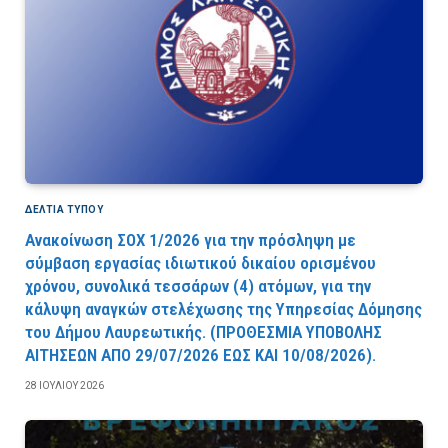
ΔΕΛΤΙΑ ΤΥΠΟΥ
Ανακοίνωση ΣΟΧ 1/2026 για την πρόσληψη με
σύμβαση εργασίας ιδιωτικού δικαίου ορισμένου
χρόνου, συνολικά τεσσάρων (4) ατόμων, για την
κάλυψη αναγκών στελέχωσης της Υπηρεσίας Δόμησης
του Δήμου Λαυρεωτικής. (ΠPOΘEΣMIA YΠOBOΛHΣ
AITHΣEΩN AΠO 29/07/2026 EΩΣ KAI 10/08/2026).
28 ΙΟΥΛΊΟΥ 2026