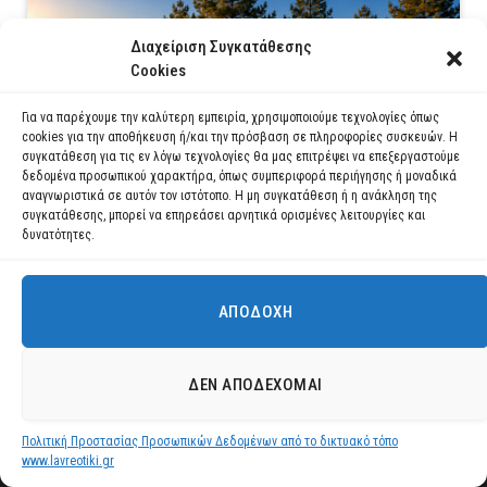
Διαχείριση Συγκατάθεσης
Cookies
Για να παρέχουμε την καλύτερη εμπειρία, χρησιμοποιούμε τεχνολογίες όπως
ΔΕΛΤΙΑ ΤΥΠΟΥ
cookies για την αποθήκευση ή/και την πρόσβαση σε πληροφορίες συσκευών. Η
Κάλεσμα του Δημάρχου Λαυρεωτικής Δ. Λουκά για
συγκατάθεση για τις εν λόγω τεχνολογίες θα μας επιτρέψει να επεξεργαστούμε
συμμετοχή στην Ομάδα Εθελοντών Πολιτικής
δεδομένα προσωπικού χαρακτήρα, όπως συμπεριφορά περιήγησης ή μοναδικά
αναγνωριστικά σε αυτόν τον ιστότοπο. Η μη συγκατάθεση ή η ανάκληση της
Προστασίας του Δήμου
συγκατάθεσης, μπορεί να επηρεάσει αρνητικά ορισμένες λειτουργίες και
24 ΙΟΥΛΊΟΥ 2026
δυνατότητες.
ΑΠΟΔΟΧΉ
Χρησιμοποιούμε cookies για να σας προσφέρουμε τη βέλτιστη εμπειρία
πλοήγησης στον ιστότοπό μας.
Μπορείτε να μάθετε ποια cookies χρησιμοποιούμε ή να τα
ΔΕΝ ΑΠΟΔΈΧΟΜΑΙ
απενεργοποιήσετε στις
ρυθμίσεις
.
Πολιτική Προστασίας Προσωπικών Δεδομένων από το δικτυακό τόπο
Αποδοχή
www.lavreotiki.gr