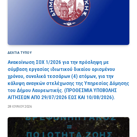
ΔΕΛΤΙΑ ΤΥΠΟΥ
Ανακοίνωση ΣΟΧ 1/2026 για την πρόσληψη με
σύμβαση εργασίας ιδιωτικού δικαίου ορισμένου
χρόνου, συνολικά τεσσάρων (4) ατόμων, για την
κάλυψη αναγκών στελέχωσης της Υπηρεσίας Δόμησης
του Δήμου Λαυρεωτικής. (ΠPOΘEΣMIA YΠOBOΛHΣ
AITHΣEΩN AΠO 29/07/2026 EΩΣ KAI 10/08/2026).
28 ΙΟΥΛΊΟΥ 2026