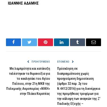
ΙΩΑΝΝΗΣ ΑΔΑΜΗΣ
Facebook
Twitter
Pinterest
LinkedIn
Tumblr
Email
ΠΡΟΗΓΟΎΜΕΝΟ
ΕΠΌΜΕΝΟ
Με λαμπρότητα και κατάνυξη
Πρόσκληση σε
τελέστηκαν τα θυρανοίξια για
διαπραγμάτευση χωρίς
το εκκλησάκι του Αγίου
προηγούμενη δημοσίευση
Παΐσιου, στην 21η ΜΚΒ της
(άρθρο 32 παρ. 2γ του
Πολεμικής Αεροπορίας «NΙΚΗ»
Ν.4412/2016) για τη διενέργεια
στην Πλάκα Κερατέας
της προμήθειας τροφίμων για
την κάλυψη των αναγκών της Ζ’
Παιδικής Εξοχής –