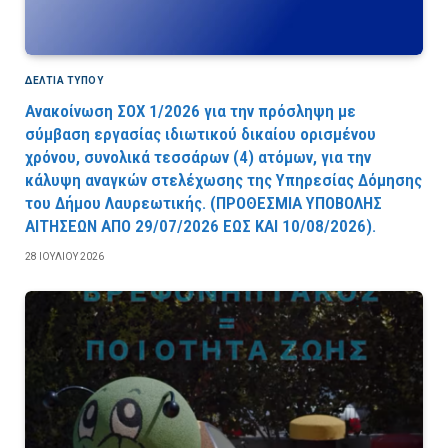
ΔΕΛΤΙΑ ΤΥΠΟΥ
Ανακοίνωση ΣΟΧ 1/2026 για την πρόσληψη με
σύμβαση εργασίας ιδιωτικού δικαίου ορισμένου
χρόνου, συνολικά τεσσάρων (4) ατόμων, για την
κάλυψη αναγκών στελέχωσης της Υπηρεσίας Δόμησης
του Δήμου Λαυρεωτικής. (ΠPOΘEΣMIA YΠOBOΛHΣ
AITHΣEΩN AΠO 29/07/2026 EΩΣ KAI 10/08/2026).
28 ΙΟΥΛΊΟΥ 2026