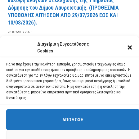
κάλυψη αναγκών στελέχωσης της Υπηρεσίας
Δόμησης του Δήμου Λαυρεωτικής. (ΠPOΘEΣMIA
YΠOBOΛHΣ AITHΣEΩN AΠO 29/07/2026 EΩΣ KAI
10/08/2026).
28 ΙΟΥΛΊΟΥ 2026
Διαχείριση Συγκατάθεσης
ΔΙΑΒΆΣΤΕ ΠΕΡΙΣΣΌΤΕΡΑ
Cookies
Για να παρέχουμε την καλύτερη εμπειρία, χρησιμοποιούμε τεχνολογίες όπως
cookies για την αποθήκευση ή/και την πρόσβαση σε πληροφορίες συσκευών. Η
συγκατάθεση για τις εν λόγω τεχνολογίες θα μας επιτρέψει να επεξεργαστούμε
δεδομένα προσωπικού χαρακτήρα, όπως συμπεριφορά περιήγησης ή μοναδικά
αναγνωριστικά σε αυτόν τον ιστότοπο. Η μη συγκατάθεση ή η ανάκληση της
συγκατάθεσης, μπορεί να επηρεάσει αρνητικά ορισμένες λειτουργίες και
δυνατότητες.
ΑΠΟΔΟΧΉ
Χρησιμοποιούμε cookies για να σας προσφέρουμε τη βέλτιστη εμπειρία
πλοήγησης στον ιστότοπό μας.
Μπορείτε να μάθετε ποια cookies χρησιμοποιούμε ή να τα
Facebook
YouTube
Instagram