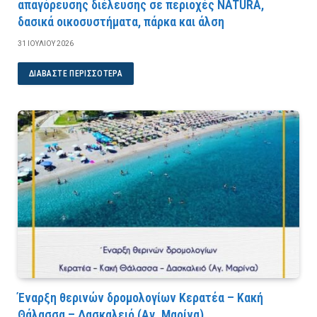
απαγόρευσης διέλευσης σε περιοχές NATURA,
δασικά οικοσυστήματα, πάρκα και άλση
31 ΙΟΥΛΊΟΥ 2026
ΔΙΑΒΆΣΤΕ ΠΕΡΙΣΣΌΤΕΡΑ
Έναρξη θερινών δρομολογίων Κερατέα – Κακή
Θάλασσα – Δασκαλειό (Αγ. Μαρίνα)