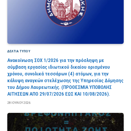
ΔΕΛΤΙΑ ΤΥΠΟΥ
Ανακοίνωση ΣΟΧ 1/2026 για την πρόσληψη με
σύμβαση εργασίας ιδιωτικού δικαίου ορισμένου
χρόνου, συνολικά τεσσάρων (4) ατόμων, για την
κάλυψη αναγκών στελέχωσης της Υπηρεσίας Δόμησης
του Δήμου Λαυρεωτικής. (ΠPOΘEΣMIA YΠOBOΛHΣ
AITHΣEΩN AΠO 29/07/2026 EΩΣ KAI 10/08/2026).
28 ΙΟΥΛΊΟΥ 2026