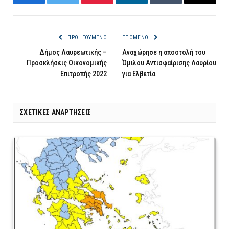
Facebook
Twitter
Pinterest
LinkedIn
Tumblr
Email
ΠΡΟΗΓΟΎΜΕΝΟ
ΕΠΌΜΕΝΟ
Δήμος Λαυρεωτικής –
Αναχώρησε η αποστολή του
Προσκλήσεις Οικονομικής
Όμιλου Αντισφαίρισης Λαυρίου
Επιτροπής 2022
για Ελβετία
ΣΧΕΤΙΚΈΣ ΑΝΑΡΤΉΣΕΙΣ