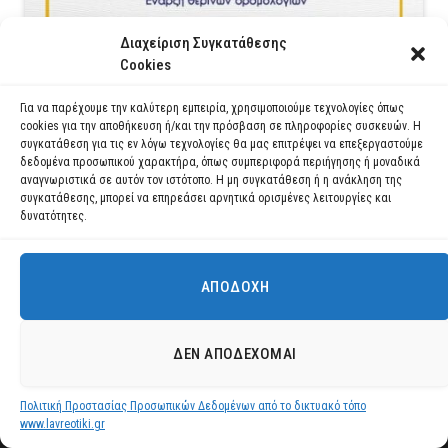
Διαχείριση Συγκατάθεσης
Cookies
Έναρξη θερινών δρομολογίων Κερατέα – Κακή
Θάλασσα – Δασκαλειό (Αγ. Μαρίνα)
Για να παρέχουμε την καλύτερη εμπειρία, χρησιμοποιούμε τεχνολογίες όπως
30 ΙΟΥΛΊΟΥ 2026
cookies για την αποθήκευση ή/και την πρόσβαση σε πληροφορίες συσκευών. Η
συγκατάθεση για τις εν λόγω τεχνολογίες θα μας επιτρέψει να επεξεργαστούμε
δεδομένα προσωπικού χαρακτήρα, όπως συμπεριφορά περιήγησης ή μοναδικά
ΔΙΑΒΆΣΤΕ ΠΕΡΙΣΣΌΤΕΡΑ
αναγνωριστικά σε αυτόν τον ιστότοπο. Η μη συγκατάθεση ή η ανάκληση της
συγκατάθεσης, μπορεί να επηρεάσει αρνητικά ορισμένες λειτουργίες και
δυνατότητες.
ΑΠΟΔΟΧΉ
Χρησιμοποιούμε cookies για να σας προσφέρουμε τη βέλτιστη εμπειρία
πλοήγησης στον ιστότοπό μας.
Μπορείτε να μάθετε ποια cookies χρησιμοποιούμε ή να τα
ΔΕΝ ΑΠΟΔΈΧΟΜΑΙ
απενεργοποιήσετε στις
ρυθμίσεις
.
Πολιτική Προστασίας Προσωπικών Δεδομένων από το δικτυακό τόπο
Αποδοχή
www.lavreotiki.gr