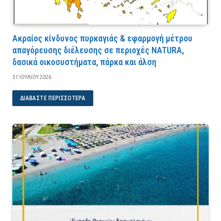
Ακραίος κίνδυνος πυρκαγιάς & εφαρμογή μέτρου
απαγόρευσης διέλευσης σε περιοχές NATURA,
δασικά οικοσυστήματα, πάρκα και άλση
31 ΙΟΥΛΊΟΥ 2026
ΔΙΑΒΆΣΤΕ ΠΕΡΙΣΣΌΤΕΡΑ