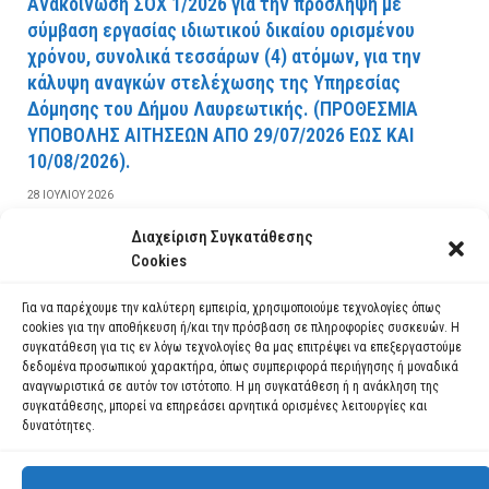
Ανακοίνωση ΣΟΧ 1/2026 για την πρόσληψη με
σύμβαση εργασίας ιδιωτικού δικαίου ορισμένου
χρόνου, συνολικά τεσσάρων (4) ατόμων, για την
κάλυψη αναγκών στελέχωσης της Υπηρεσίας
Δόμησης του Δήμου Λαυρεωτικής. (ΠPOΘEΣMIA
YΠOBOΛHΣ AITHΣEΩN AΠO 29/07/2026 EΩΣ KAI
10/08/2026).
28 ΙΟΥΛΊΟΥ 2026
Διαχείριση Συγκατάθεσης
ΔΙΑΒΆΣΤΕ ΠΕΡΙΣΣΌΤΕΡΑ
Cookies
Για να παρέχουμε την καλύτερη εμπειρία, χρησιμοποιούμε τεχνολογίες όπως
cookies για την αποθήκευση ή/και την πρόσβαση σε πληροφορίες συσκευών. Η
συγκατάθεση για τις εν λόγω τεχνολογίες θα μας επιτρέψει να επεξεργαστούμε
δεδομένα προσωπικού χαρακτήρα, όπως συμπεριφορά περιήγησης ή μοναδικά
αναγνωριστικά σε αυτόν τον ιστότοπο. Η μη συγκατάθεση ή η ανάκληση της
συγκατάθεσης, μπορεί να επηρεάσει αρνητικά ορισμένες λειτουργίες και
δυνατότητες.