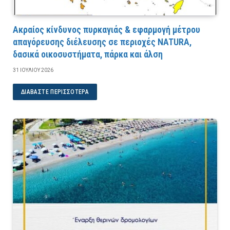
Ακραίος κίνδυνος πυρκαγιάς & εφαρμογή μέτρου
απαγόρευσης διέλευσης σε περιοχές NATURA,
δασικά οικοσυστήματα, πάρκα και άλση
31 ΙΟΥΛΊΟΥ 2026
ΔΙΑΒΆΣΤΕ ΠΕΡΙΣΣΌΤΕΡΑ