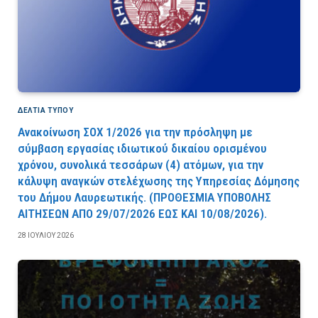
ΔΕΛΤΙΑ ΤΥΠΟΥ
Ανακοίνωση ΣΟΧ 1/2026 για την πρόσληψη με
σύμβαση εργασίας ιδιωτικού δικαίου ορισμένου
χρόνου, συνολικά τεσσάρων (4) ατόμων, για την
κάλυψη αναγκών στελέχωσης της Υπηρεσίας Δόμησης
του Δήμου Λαυρεωτικής. (ΠPOΘEΣMIA YΠOBOΛHΣ
AITHΣEΩN AΠO 29/07/2026 EΩΣ KAI 10/08/2026).
28 ΙΟΥΛΊΟΥ 2026