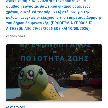
Ανακοίνωση ΣΟΧ 1/2026 για την πρόσληψη με
σύμβαση εργασίας ιδιωτικού δικαίου ορισμένου
χρόνου, συνολικά τεσσάρων (4) ατόμων, για την
κάλυψη αναγκών στελέχωσης της Υπηρεσίας Δόμησης
του Δήμου Λαυρεωτικής. (ΠPOΘEΣMIA YΠOBOΛHΣ
AITHΣEΩN AΠO 29/07/2026 EΩΣ KAI 10/08/2026).
28 ΙΟΥΛΊΟΥ 2026
ΔΕΛΤΙΑ ΤΥΠΟΥ