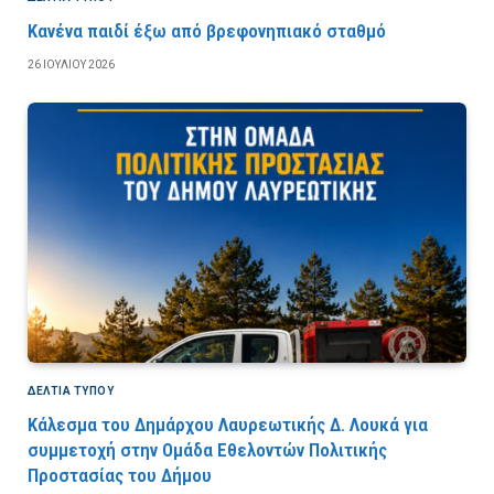
Κανένα παιδί έξω από βρεφονηπιακό σταθμό
26 ΙΟΥΛΊΟΥ 2026
ΔΕΛΤΙΑ ΤΥΠΟΥ
Κάλεσμα του Δημάρχου Λαυρεωτικής Δ. Λουκά για
συμμετοχή στην Ομάδα Εθελοντών Πολιτικής
Προστασίας του Δήμου