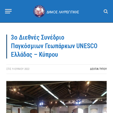
3ο Διεθνές Συνέδριο
Παγκόσμιων Γεωπάρκων UNESCO
Ελλάδας – Κύπρου
ΣΤΙΣ
9 ΙΟΥΝΊΟΥ 2022
ΔΕΛΤΙΑ ΤΥΠΟΥ