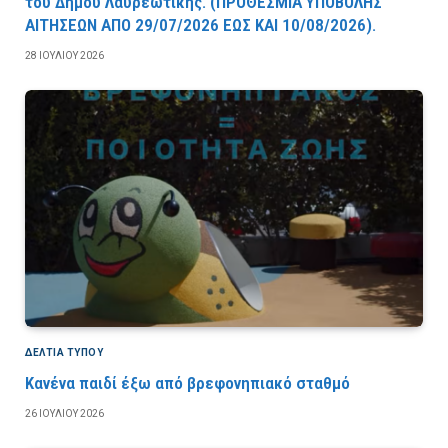
του Δήμου Λαυρεωτικής. (ΠPOΘEΣMIA YΠOBOΛHΣ
AITHΣEΩN AΠO 29/07/2026 EΩΣ KAI 10/08/2026).
28 ΙΟΥΛΊΟΥ 2026
ΔΕΛΤΙΑ ΤΥΠΟΥ
Κανένα παιδί έξω από βρεφονηπιακό σταθμό
26 ΙΟΥΛΊΟΥ 2026