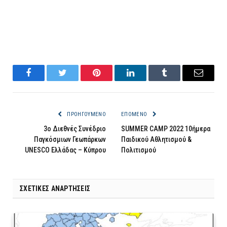
Facebook
Twitter
Pinterest
LinkedIn
Tumblr
Email
ΠΡΟΗΓΟΎΜΕΝΟ
ΕΠΌΜΕΝΟ
3ο Διεθνές Συνέδριο
SUMMER CAMP 2022 10ήμερα
Παγκόσμιων Γεωπάρκων
Παιδικού Αθλητισμού &
UNESCO Ελλάδας – Κύπρου
Πολιτισμού
ΣΧΕΤΙΚΈΣ ΑΝΑΡΤΉΣΕΙΣ