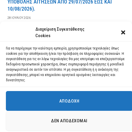
YΠOBOΛHΣ AITHΣEΩN AΠO 29/07/2026 EΩΣ KAI
10/08/2026).
28 ΙΟΥΛΊΟΥ 2026
Διαχείριση Συγκατάθεσης
ΔΙΑΒΆΣΤΕ ΠΕΡΙΣΣΌΤΕΡΑ
Cookies
Για να παρέχουμε την καλύτερη εμπειρία, χρησιμοποιούμε τεχνολογίες όπως
cookies για την αποθήκευση ή/και την πρόσβαση σε πληροφορίες συσκευών. Η
συγκατάθεση για τις εν λόγω τεχνολογίες θα μας επιτρέψει να επεξεργαστούμε
δεδομένα προσωπικού χαρακτήρα, όπως συμπεριφορά περιήγησης ή μοναδικά
αναγνωριστικά σε αυτόν τον ιστότοπο. Η μη συγκατάθεση ή η ανάκληση της
συγκατάθεσης, μπορεί να επηρεάσει αρνητικά ορισμένες λειτουργίες και
δυνατότητες.
ΑΠΟΔΟΧΉ
Χρησιμοποιούμε cookies για να σας προσφέρουμε τη βέλτιστη εμπειρία
πλοήγησης στον ιστότοπό μας.
Μπορείτε να μάθετε ποια cookies χρησιμοποιούμε ή να τα
Facebook
YouTube
Instagram
ΔΕΝ ΑΠΟΔΈΧΟΜΑΙ
απενεργοποιήσετε στις
ρυθμίσεις
.
© 2026 ΔΗΜΟΣ ΛΑΥΡΕΩΤΙΚΗΣ All Rights Reserved Designed by EUROFIGURE
.