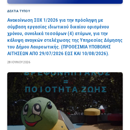
ΔΕΛΤΙΑ ΤΥΠΟΥ
Ανακοίνωση ΣΟΧ 1/2026 για την πρόσληψη με
σύμβαση εργασίας ιδιωτικού δικαίου ορισμένου
χρόνου, συνολικά τεσσάρων (4) ατόμων, για την
κάλυψη αναγκών στελέχωσης της Υπηρεσίας Δόμησης
του Δήμου Λαυρεωτικής. (ΠPOΘEΣMIA YΠOBOΛHΣ
AITHΣEΩN AΠO 29/07/2026 EΩΣ KAI 10/08/2026).
28 ΙΟΥΛΊΟΥ 2026