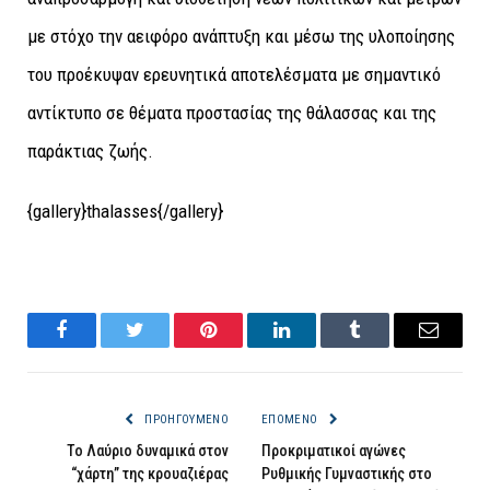
με στόχο την αειφόρο ανάπτυξη και μέσω της υλοποίησης
του προέκυψαν ερευνητικά αποτελέσματα με σημαντικό
αντίκτυπο σε θέματα προστασίας της θάλασσας και της
παράκτιας ζωής.
{gallery}thalasses{/gallery}
Facebook
Twitter
Pinterest
LinkedIn
Tumblr
Email
ΠΡΟΗΓΟΎΜΕΝΟ
ΕΠΌΜΕΝΟ
Το Λαύριο δυναμικά στον
Προκριματικοί αγώνες
“χάρτη” της κρουαζιέρας
Ρυθμικής Γυμναστικής στο