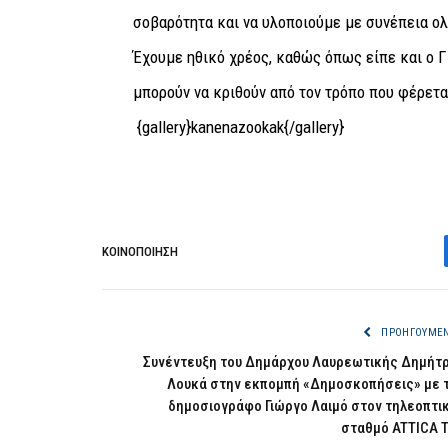
σοβαρότητα και να υλοποιούμε με συνέπεια ο
Έχουμε ηθικό χρέος, καθώς όπως είπε και ο Γκ
μπορούν να κριθούν από τον τρόπο που φέρεται
{gallery}kanenazookak{/gallery}
ΚΟΙΝΟΠΟΊΗΣΗ
ΠΡΟΗΓΟΎΜΕ
Συνέντευξη του Δημάρχου Λαυρεωτικής Δημήτ
Λουκά στην εκπομπή «Δημοσκοπήσεις» με 
δημοσιογράφο Γιώργο Λαιμό στον τηλεοπτι
σταθμό ATTICA 