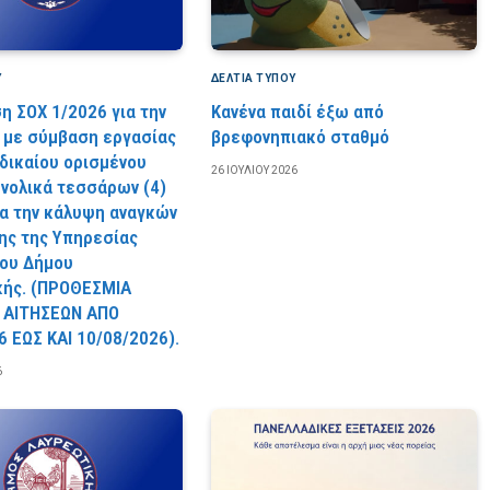
Υ
ΔΕΛΤΙΑ ΤΥΠΟΥ
η ΣΟΧ 1/2026 για την
Κανένα παιδί έξω από
με σύμβαση εργασίας
βρεφονηπιακό σταθμό
 δικαίου ορισμένου
26 ΙΟΥΛΊΟΥ 2026
υνολικά τεσσάρων (4)
ια την κάλυψη αναγκών
ς της Υπηρεσίας
ου Δήμου
κής. (ΠPOΘEΣMIA
 AITHΣEΩN AΠO
6 EΩΣ KAI 10/08/2026).
6