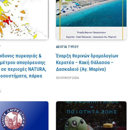
Υ
ΔΕΛΤΙΑ ΤΥΠΟΥ
ίνδυνος πυρκαγιάς &
Έναρξη θερινών δρομολογίων
 μέτρου απαγόρευσης
Κερατέα – Κακή Θάλασσα –
 σε περιοχές NATURA,
Δασκαλειό (Αγ. Μαρίνα)
κοσυστήματα, πάρκα
30 ΙΟΥΛΊΟΥ 2026
6