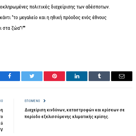
λοκληρωμένες πολιτικές διαχείρισης των αδέσποτων.
άντι ‘’το μεγαλείο και η ηθική πρόοδος ενός έθνους
 στα ζώα’’!❞
Facebook
Twitter
Pinterest
LinkedIn
Tumblr
Email
ΝΟ
ΕΠΌΜΕΝΟ
ρη
Διαχείριση κινδύνων, καταστροφών και κρίσεων σε
το
περίοδο εξελισσόμενης κλιματικής κρίσης.
κό
TV