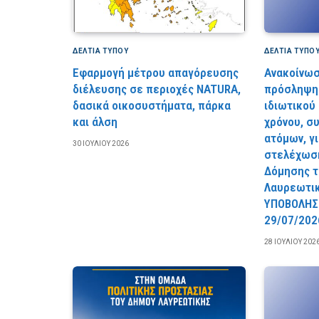
ΔΕΛΤΙΑ ΤΥΠΟΥ
ΔΕΛΤΙΑ ΤΥΠΟ
Εφαρμογή μέτρου απαγόρευσης
Ανακοίνωσ
διέλευσης σε περιοχές NATURA,
πρόσληψη 
δασικά οικοσυστήματα, πάρκα
ιδιωτικού
και άλση
χρόνου, σ
ατόμων, γ
30 ΙΟΥΛΊΟΥ 2026
στελέχωση
Δόμησης τ
Λαυρεωτι
YΠOBOΛHΣ
29/07/202
28 ΙΟΥΛΊΟΥ 202