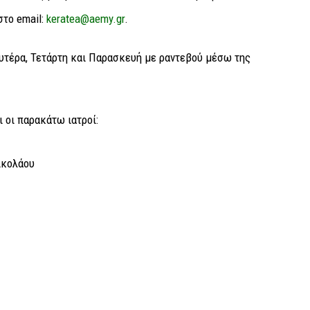
το email:
keratea@aemy.gr
.
ευτέρα, Τετάρτη και Παρασκευή με ραντεβού μέσω της
 οι παρακάτω ιατροί:
ικολάου