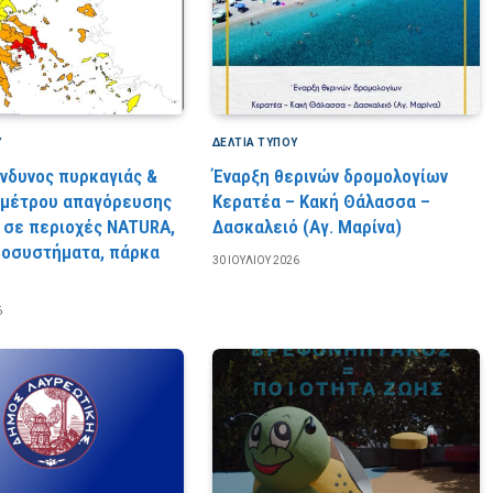
Υ
ΔΕΛΤΙΑ ΤΥΠΟΥ
ίνδυνος πυρκαγιάς &
Έναρξη θερινών δρομολογίων
 μέτρου απαγόρευσης
Κερατέα – Κακή Θάλασσα –
 σε περιοχές NATURA,
Δασκαλειό (Αγ. Μαρίνα)
κοσυστήματα, πάρκα
30 ΙΟΥΛΊΟΥ 2026
6