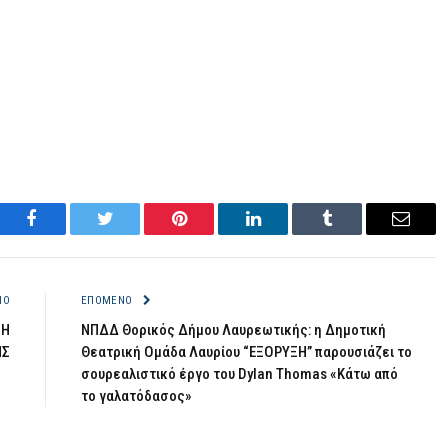
Facebook
Twitter
Pinterest
LinkedIn
Tumblr
Email
ΝΟ
ΕΠΌΜΕΝΟ
ΣΗ
ΝΠΔΔ Θορικός Δήμου Λαυρεωτικής: η Δημοτική
ΗΣ
Θεατρική Ομάδα Λαυρίου “ΕΞΟΡΥΞΗ” παρουσιάζει το
σουρεαλιστικό έργο του Dylan Thomas «Κάτω από
το γαλατόδασος»