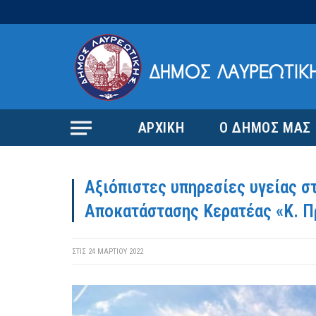
ΑΡΧΙΚΗ
Ο ΔΗΜΟΣ ΜΑΣ
Αξιόπιστες υπηρεσίες υγείας σ
Αποκατάστασης Κερατέας «Κ. Π
ΣΤΙΣ
24 ΜΑΡΤΊΟΥ 2022