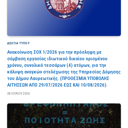
ΔΕΛΤΙΑ ΤΥΠΟΥ
Ανακοίνωση ΣΟΧ 1/2026 για την πρόσληψη με
σύμβαση εργασίας ιδιωτικού δικαίου ορισμένου
χρόνου, συνολικά τεσσάρων (4) ατόμων, για την
κάλυψη αναγκών στελέχωσης της Υπηρεσίας Δόμησης
του Δήμου Λαυρεωτικής. (ΠPOΘEΣMIA YΠOBOΛHΣ
AITHΣEΩN AΠO 29/07/2026 EΩΣ KAI 10/08/2026).
28 ΙΟΥΛΊΟΥ 2026