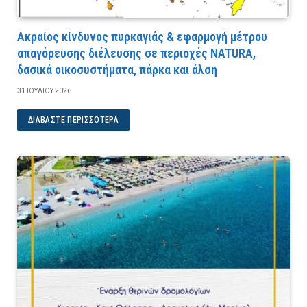
Ακραίος κίνδυνος πυρκαγιάς & εφαρμογή μέτρου
απαγόρευσης διέλευσης σε περιοχές NATURA,
δασικά οικοσυστήματα, πάρκα και άλση
31 ΙΟΥΛΊΟΥ 2026
ΔΙΑΒΆΣΤΕ ΠΕΡΙΣΣΌΤΕΡΑ