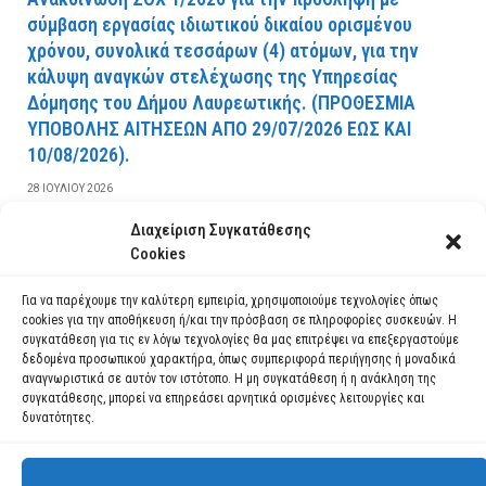
σύμβαση εργασίας ιδιωτικού δικαίου ορισμένου
χρόνου, συνολικά τεσσάρων (4) ατόμων, για την
κάλυψη αναγκών στελέχωσης της Υπηρεσίας
Δόμησης του Δήμου Λαυρεωτικής. (ΠPOΘEΣMIA
YΠOBOΛHΣ AITHΣEΩN AΠO 29/07/2026 EΩΣ KAI
10/08/2026).
28 ΙΟΥΛΊΟΥ 2026
Διαχείριση Συγκατάθεσης
ΔΙΑΒΆΣΤΕ ΠΕΡΙΣΣΌΤΕΡΑ
Cookies
Για να παρέχουμε την καλύτερη εμπειρία, χρησιμοποιούμε τεχνολογίες όπως
cookies για την αποθήκευση ή/και την πρόσβαση σε πληροφορίες συσκευών. Η
συγκατάθεση για τις εν λόγω τεχνολογίες θα μας επιτρέψει να επεξεργαστούμε
δεδομένα προσωπικού χαρακτήρα, όπως συμπεριφορά περιήγησης ή μοναδικά
αναγνωριστικά σε αυτόν τον ιστότοπο. Η μη συγκατάθεση ή η ανάκληση της
συγκατάθεσης, μπορεί να επηρεάσει αρνητικά ορισμένες λειτουργίες και
δυνατότητες.