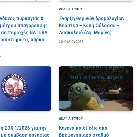
Υ
ΔΕΛΤΙΑ ΤΥΠΟΥ
ίνδυνος πυρκαγιάς &
Έναρξη θερινών δρομολογίων
 μέτρου απαγόρευσης
Κερατέα – Κακή Θάλασσα –
 σε περιοχές NATURA,
Δασκαλειό (Αγ. Μαρίνα)
κοσυστήματα, πάρκα
30 ΙΟΥΛΊΟΥ 2026
6
Υ
ΔΕΛΤΙΑ ΤΥΠΟΥ
η ΣΟΧ 1/2026 για την
Κανένα παιδί έξω από
με σύμβαση εργασίας
βρεφονηπιακό σταθμό