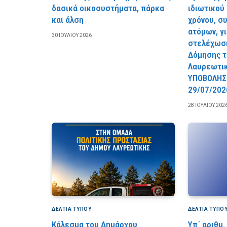
δασικά οικοσυστήματα, πάρκα
ιδιωτικού
και άλση
χρόνου, σ
ατόμων, γ
30 ΙΟΥΛΊΟΥ 2026
στελέχωση
Δόμησης τ
Λαυρεωτι
YΠOBOΛHΣ
29/07/202
28 ΙΟΥΛΊΟΥ 202
ΔΕΛΤΙΑ ΤΥΠΟΥ
ΔΕΛΤΙΑ ΤΥΠΟ
Κάλεσμα του Δημάρχου
Υπ΄ αριθμ.