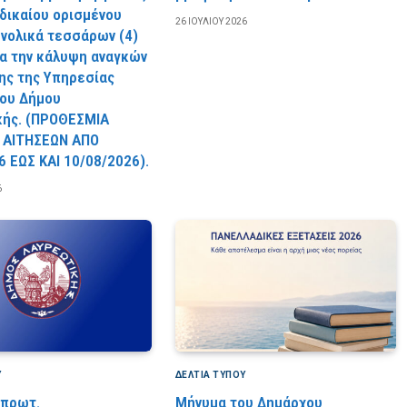
 δικαίου ορισμένου
26 ΙΟΥΛΊΟΥ 2026
υνολικά τεσσάρων (4)
ια την κάλυψη αναγκών
ς της Υπηρεσίας
ου Δήμου
κής. (ΠPOΘEΣMIA
 AITHΣEΩN AΠO
6 EΩΣ KAI 10/08/2026).
6
Υ
ΔΕΛΤΙΑ ΤΥΠΟΥ
 πρωτ.
Μήνυμα του Δημάρχου