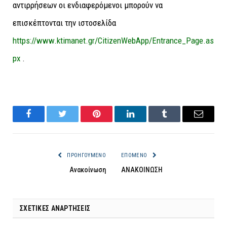
αντιρρήσεων οι ενδιαφερόμενοι μπορούν να
επισκέπτονται την ιστοσελίδα
https://www.ktimanet.gr/CitizenWebApp/Entrance_Page.as
px
.
Facebook
Twitter
Pinterest
LinkedIn
Tumblr
Email
ΠΡΟΗΓΟΎΜΕΝΟ
ΕΠΌΜΕΝΟ
Ανακοίνωση
ΑΝΑΚΟΙΝΩΣΗ
ΣΧΕΤΙΚΈΣ ΑΝΑΡΤΉΣΕΙΣ