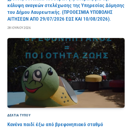
κάλυψη αναγκών στελέχωσης της Υπηρεσίας Δόμησης
του Δήμου Λαυρεωτικής. (ΠPOΘEΣMIA YΠOBOΛHΣ
AITHΣEΩN AΠO 29/07/2026 EΩΣ KAI 10/08/2026).
28 ΙΟΥΛΊΟΥ 2026
ΔΕΛΤΙΑ ΤΥΠΟΥ
Κανένα παιδί έξω από βρεφονηπιακό σταθμό