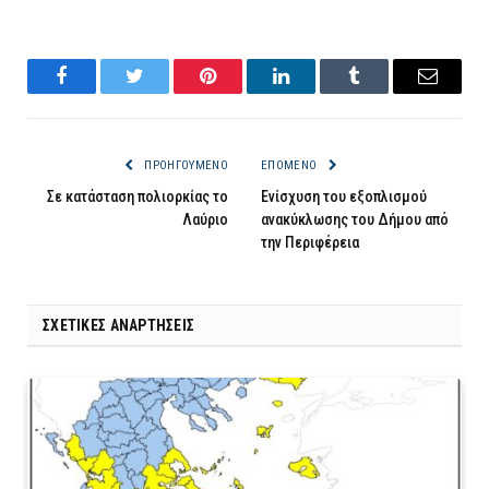
Facebook
Twitter
Pinterest
LinkedIn
Tumblr
Email
ΠΡΟΗΓΟΎΜΕΝΟ
ΕΠΌΜΕΝΟ
Σε κατάσταση πολιορκίας το
Ενίσχυση του εξοπλισμού
Λαύριο
ανακύκλωσης του Δήμου από
την Περιφέρεια
ΣΧΕΤΙΚΈΣ ΑΝΑΡΤΉΣΕΙΣ