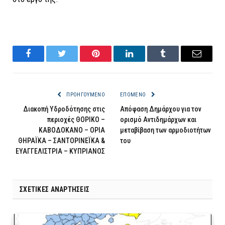
Facebook
Twitter
Pinterest
LinkedIn
Tumblr
Email
ΠΡΟΗΓΟΎΜΕΝΟ
ΕΠΌΜΕΝΟ
Διακοπή Υδροδότησης στις
Απόφαση Δημάρχου για τον
περιοχές ΘΟΡΙΚΟ –
ορισμό Αντιδημάρχων και
ΚΑΒΟΔΟΚΑΝΟ – ΟΡΙΑ
μεταβίβαση των αρμοδιοτήτων
ΘΗΡΑΪΚΑ – ΣΑΝΤΟΡΙΝΕΪΚΑ &
του
ΕΥΑΓΓΕΛΙΣΤΡΙΑ – ΚΥΠΡΙΑΝΟΣ
ΣΧΕΤΙΚΈΣ ΑΝΑΡΤΉΣΕΙΣ