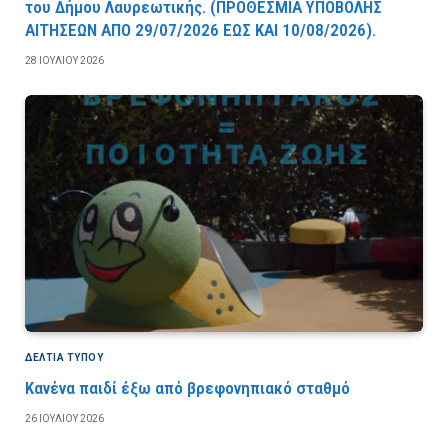
του Δήμου Λαυρεωτικής. (ΠPOΘEΣMIA YΠOBOΛHΣ
AITHΣEΩN AΠO 29/07/2026 EΩΣ KAI 10/08/2026).
28 ΙΟΥΛΊΟΥ 2026
ΔΕΛΤΙΑ ΤΥΠΟΥ
Κανένα παιδί έξω από βρεφονηπιακό σταθμό
26 ΙΟΥΛΊΟΥ 2026