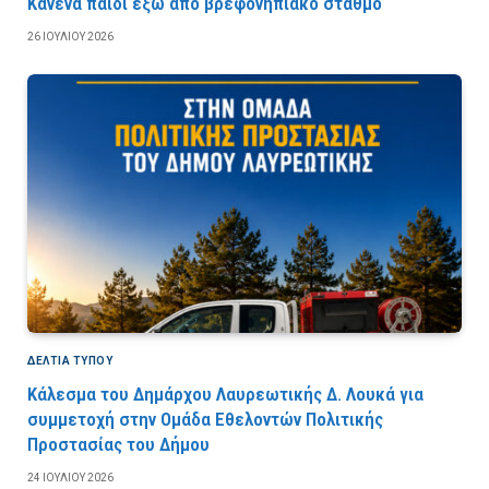
Κανένα παιδί έξω από βρεφονηπιακό σταθμό
26 ΙΟΥΛΊΟΥ 2026
ΔΕΛΤΙΑ ΤΥΠΟΥ
Κάλεσμα του Δημάρχου Λαυρεωτικής Δ. Λουκά για
συμμετοχή στην Ομάδα Εθελοντών Πολιτικής
Προστασίας του Δήμου
24 ΙΟΥΛΊΟΥ 2026