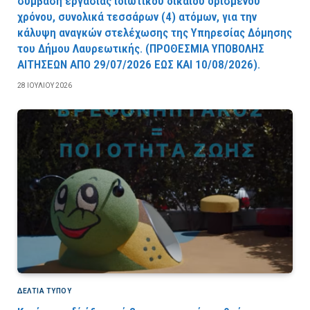
σύμβαση εργασίας ιδιωτικού δικαίου ορισμένου
χρόνου, συνολικά τεσσάρων (4) ατόμων, για την
κάλυψη αναγκών στελέχωσης της Υπηρεσίας Δόμησης
του Δήμου Λαυρεωτικής. (ΠPOΘEΣMIA YΠOBOΛHΣ
AITHΣEΩN AΠO 29/07/2026 EΩΣ KAI 10/08/2026).
28 ΙΟΥΛΊΟΥ 2026
ΔΕΛΤΙΑ ΤΥΠΟΥ