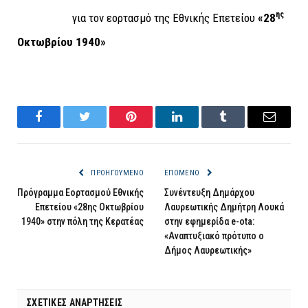
ης
για τον εορτασμό της Εθνικής Επετείου
«28
Οκτωβρίου 1940»
Facebook
Twitter
Pinterest
LinkedIn
Tumblr
Email
ΠΡΟΗΓΟΎΜΕΝΟ
ΕΠΌΜΕΝΟ
Πρόγραμμα Εορτασμού Εθνικής
Συνέντευξη Δημάρχου
Επετείου «28ης Οκτωβρίου
Λαυρεωτικής Δημήτρη Λουκά
1940» στην πόλη της Κερατέας
στην εφημερίδα e-ota:
«Αναπτυξιακό πρότυπο ο
Δήμος Λαυρεωτικής»
ΣΧΕΤΙΚΈΣ ΑΝΑΡΤΉΣΕΙΣ