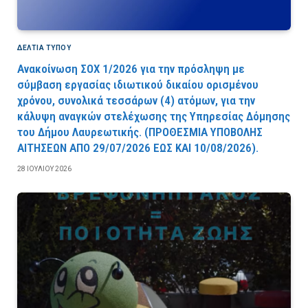
ΔΕΛΤΙΑ ΤΥΠΟΥ
Ανακοίνωση ΣΟΧ 1/2026 για την πρόσληψη με
σύμβαση εργασίας ιδιωτικού δικαίου ορισμένου
χρόνου, συνολικά τεσσάρων (4) ατόμων, για την
κάλυψη αναγκών στελέχωσης της Υπηρεσίας Δόμησης
του Δήμου Λαυρεωτικής. (ΠPOΘEΣMIA YΠOBOΛHΣ
AITHΣEΩN AΠO 29/07/2026 EΩΣ KAI 10/08/2026).
28 ΙΟΥΛΊΟΥ 2026