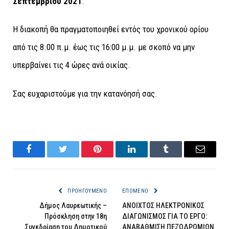
Σεπτεμβρίου 2021
.
Η διακοπή θα πραγματοποιηθεί εντός του χρονικού ορίου
από τις 8.00 π.μ. έως τις 16:00 μ.μ. με σκοπό να μην
υπερβαίνει τις 4 ώρες ανά οικίας.
Σας ευχαριστούμε για την κατανόησή σας.
Facebook
Twitter
Pinterest
LinkedIn
Tumblr
Email
ΠΡΟΗΓΟΎΜΕΝΟ
ΕΠΌΜΕΝΟ
Δήμος Λαυρεωτικής –
ΑΝΟΙΧΤΟΣ ΗΛΕΚΤΡΟΝΙΚΟΣ
Πρόσκληση στην 18η
ΔΙΑΓΩΝΙΣΜΟΣ ΓΙΑ ΤΟ ΕΡΓΟ:
Συνεδρίαση του Δημοτικού
ΑΝΑΒΑΘΜΙΣΗ ΠΕΖΟΔΡΟΜΙΩΝ