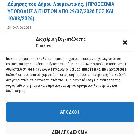
Δόμησης του Δήμου Λαυρεωτικής. (ΠPOΘEΣMIA
YΠOBOΛHΣ AITHΣEΩN AΠO 29/07/2026 EΩΣ KAI
10/08/2026).
28 ΙΟΥΛΊΟΥ 2026
Διαχείριση Συγκατάθεσης
ΔΙΑΒΆΣΤΕ ΠΕΡΙΣΣΌΤΕΡΑ
Cookies
Για να παρέχουμε την καλύτερη εμπειρία, χρησιμοποιούμε τεχνολογίες όπως
cookies για την αποθήκευση ή/και την πρόσβαση σε πληροφορίες συσκευών. Η
συγκατάθεση για τις εν λόγω τεχνολογίες θα μας επιτρέψει να επεξεργαστούμε
δεδομένα προσωπικού χαρακτήρα, όπως συμπεριφορά περιήγησης ή μοναδικά
αναγνωριστικά σε αυτόν τον ιστότοπο. Η μη συγκατάθεση ή η ανάκληση της
συγκατάθεσης, μπορεί να επηρεάσει αρνητικά ορισμένες λειτουργίες και
δυνατότητες.
ΑΠΟΔΟΧΉ
Χρησιμοποιούμε cookies για να σας προσφέρουμε τη βέλτιστη εμπειρία
πλοήγησης στον ιστότοπό μας.
Μπορείτε να μάθετε ποια cookies χρησιμοποιούμε ή να τα
Facebook
YouTube
Instagram
ΔΕΝ ΑΠΟΔΈΧΟΜΑΙ