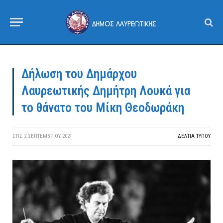
Δήλωση του Δημάρχου
Λαυρεωτικής Δημήτρη Λουκά για
το θάνατο του Μίκη Θεοδωράκη
ΣΤΙΣ
2 ΣΕΠΤΕΜΒΡΊΟΥ 2021
ΔΕΛΤΙΑ ΤΥΠΟΥ