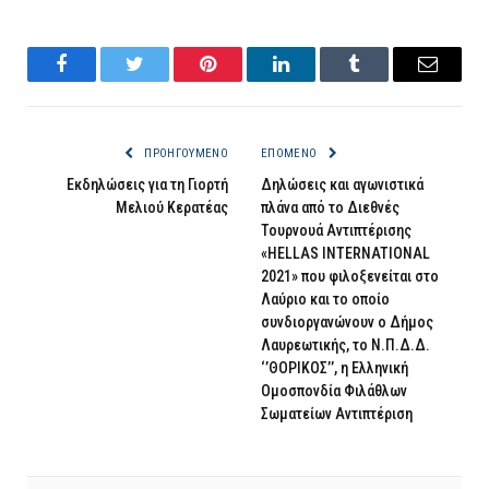
Facebook
Twitter
Pinterest
LinkedIn
Tumblr
Email
ΠΡΟΗΓΟΎΜΕΝΟ
ΕΠΌΜΕΝΟ
Εκδηλώσεις για τη Γιορτή
Δηλώσεις και αγωνιστικά
Μελιού Κερατέας
πλάνα από το Διεθνές
Τουρνουά Αντιπτέρισης
«HELLAS INTERNATIONAL
2021» που φιλοξενείται στο
Λαύριο και το οποίο
συνδιοργανώνουν ο Δήμος
Λαυρεωτικής, το Ν.Π.Δ.Δ.
‘’ΘΟΡΙΚΟΣ’’, η Ελληνική
Ομοσπονδία Φιλάθλων
Σωματείων Αντιπτέριση