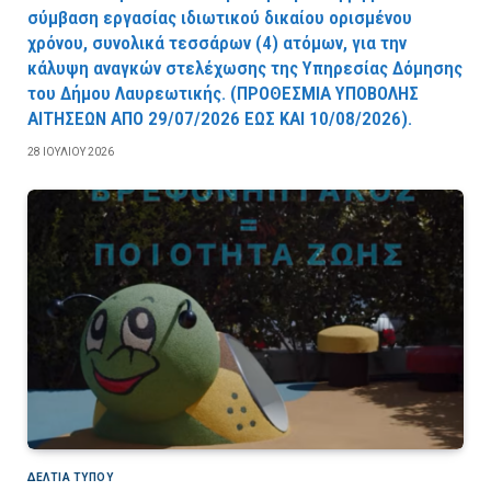
σύμβαση εργασίας ιδιωτικού δικαίου ορισμένου
χρόνου, συνολικά τεσσάρων (4) ατόμων, για την
κάλυψη αναγκών στελέχωσης της Υπηρεσίας Δόμησης
του Δήμου Λαυρεωτικής. (ΠPOΘEΣMIA YΠOBOΛHΣ
AITHΣEΩN AΠO 29/07/2026 EΩΣ KAI 10/08/2026).
28 ΙΟΥΛΊΟΥ 2026
ΔΕΛΤΙΑ ΤΥΠΟΥ