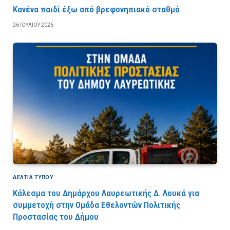
Κανένα παιδί έξω από βρεφονηπιακό σταθμό
26 ΙΟΥΛΊΟΥ 2026
ΔΕΛΤΙΑ ΤΥΠΟΥ
Κάλεσμα του Δημάρχου Λαυρεωτικής Δ. Λουκά για
συμμετοχή στην Ομάδα Εθελοντών Πολιτικής
Προστασίας του Δήμου