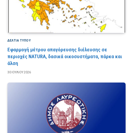
ΔΕΛΤΙΑ ΤΥΠΟΥ
Εφαρμογή μέτρου απαγόρευσης διέλευσης σε
περιοχές NATURA, δασικά οικοσυστήματα, πάρκα και
άλση
30 ΙΟΥΛΊΟΥ 2026