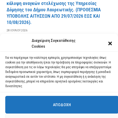
κάλυψη αναγκών στελέχωσης της Υπηρεσίας
Δόμησης του Δήμου Λαυρεωτικής. (ΠPOΘEΣMIA
YΠOBOΛHΣ AITHΣEΩN AΠO 29/07/2026 EΩΣ KAI
10/08/2026).
28 ΙΟΥΛΊΟΥ 2026
Διαχείριση Συγκατάθεσης
ΔΙΑΒΆΣΤΕ ΠΕΡΙΣΣΌΤΕΡΑ
Cookies
Για να παρέχουμε την καλύτερη εμπειρία, χρησιμοποιούμε τεχνολογίες όπως
cookies για την αποθήκευση ή/και την πρόσβαση σε πληροφορίες συσκευών. Η
συγκατάθεση για τις εν λόγω τεχνολογίες θα μας επιτρέψει να επεξεργαστούμε
δεδομένα προσωπικού χαρακτήρα, όπως συμπεριφορά περιήγησης ή μοναδικά
αναγνωριστικά σε αυτόν τον ιστότοπο. Η μη συγκατάθεση ή η ανάκληση της
συγκατάθεσης, μπορεί να επηρεάσει αρνητικά ορισμένες λειτουργίες και
δυνατότητες.
ΑΠΟΔΟΧΉ
Χρησιμοποιούμε cookies για να σας προσφέρουμε τη βέλτιστη εμπειρία
πλοήγησης στον ιστότοπό μας.
Μπορείτε να μάθετε ποια cookies χρησιμοποιούμε ή να τα
Facebook
YouTube
Instagram