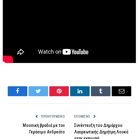
Facebook
Twitter
Pinterest
LinkedIn
Tumblr
Email
ΠΡΟΗΓΟΎΜΕΝΟ
ΕΠΌΜΕΝΟ
Μουσική βραδιά με τον
Συνέντευξη του Δημάρχου
Γεράσιμο Ανδρεάτο
Λαυρεωτικής Δημήτρη Λουκά
στην εκπομπή