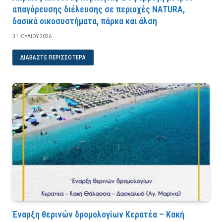
απαγόρευσης διέλευσης σε περιοχές NATURA,
δασικά οικοσυστήματα, πάρκα και άλση
31 ΙΟΥΛΊΟΥ 2026
ΔΙΑΒΆΣΤΕ ΠΕΡΙΣΣΌΤΕΡΑ
Έναρξη θερινών δρομολογίων Κερατέα – Κακή