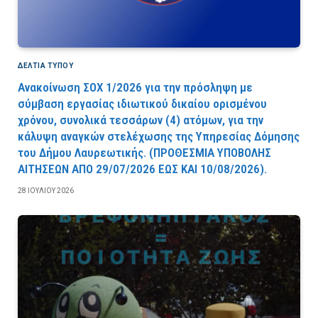
ΔΕΛΤΙΑ ΤΥΠΟΥ
Ανακοίνωση ΣΟΧ 1/2026 για την πρόσληψη με
σύμβαση εργασίας ιδιωτικού δικαίου ορισμένου
χρόνου, συνολικά τεσσάρων (4) ατόμων, για την
κάλυψη αναγκών στελέχωσης της Υπηρεσίας Δόμησης
του Δήμου Λαυρεωτικής. (ΠPOΘEΣMIA YΠOBOΛHΣ
AITHΣEΩN AΠO 29/07/2026 EΩΣ KAI 10/08/2026).
28 ΙΟΥΛΊΟΥ 2026