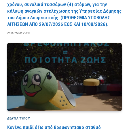
χρόνου, συνολικά τεσσάρων (4) ατόμων, για την
κάλυψη αναγκών στελέχωσης της Υπηρεσίας Δόμησης
του Δήμου Λαυρεωτικής. (ΠPOΘEΣMIA YΠOBOΛHΣ
AITHΣEΩN AΠO 29/07/2026 EΩΣ KAI 10/08/2026).
28 ΙΟΥΛΊΟΥ 2026
ΔΕΛΤΙΑ ΤΥΠΟΥ
Κανένα παιδί έξω από βρεφονηπιακό σταθμό