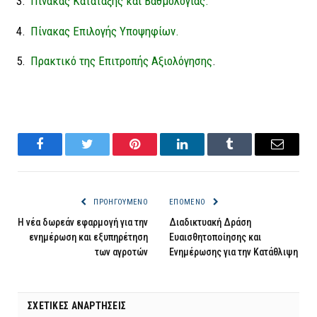
Πίνακας Κατάταξης και Βαθμολογίας.
Πίνακας Επιλογής Υποψηφίων.
Πρακτικό της Επιτροπής Αξιολόγησης
.
Facebook
Twitter
Pinterest
LinkedIn
Tumblr
Email
ΠΡΟΗΓΟΎΜΕΝΟ
ΕΠΌΜΕΝΟ
Η νέα δωρεάν εφαρμογή για την
Διαδικτυακή Δράση
ενημέρωση και εξυπηρέτηση
Ευαισθητοποίησης και
των αγροτών
Ενημέρωσης για την Κατάθλιψη
ΣΧΕΤΙΚΈΣ ΑΝΑΡΤΉΣΕΙΣ