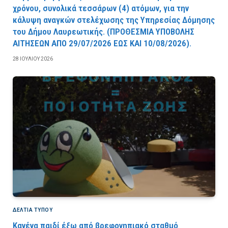
χρόνου, συνολικά τεσσάρων (4) ατόμων, για την
κάλυψη αναγκών στελέχωσης της Υπηρεσίας Δόμησης
του Δήμου Λαυρεωτικής. (ΠPOΘEΣMIA YΠOBOΛHΣ
AITHΣEΩN AΠO 29/07/2026 EΩΣ KAI 10/08/2026).
28 ΙΟΥΛΊΟΥ 2026
ΔΕΛΤΙΑ ΤΥΠΟΥ
Κανένα παιδί έξω από βρεφονηπιακό σταθμό