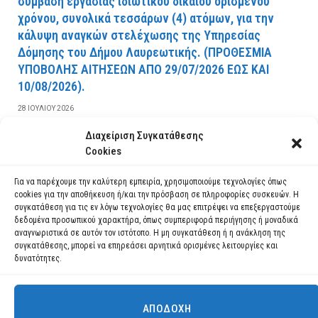
σύμβαση εργασίας ιδιωτικού δικαίου ορισμένου
χρόνου, συνολικά τεσσάρων (4) ατόμων, για την
κάλυψη αναγκών στελέχωσης της Υπηρεσίας
Δόμησης του Δήμου Λαυρεωτικής. (ΠPOΘEΣMIA
YΠOBOΛHΣ AITHΣEΩN AΠO 29/07/2026 EΩΣ KAI
10/08/2026).
28 ΙΟΥΛΊΟΥ 2026
Διαχείριση Συγκατάθεσης
ΔΙΑΒΆΣΤΕ ΠΕΡΙΣΣΌΤΕΡΑ
Cookies
Για να παρέχουμε την καλύτερη εμπειρία, χρησιμοποιούμε τεχνολογίες όπως
cookies για την αποθήκευση ή/και την πρόσβαση σε πληροφορίες συσκευών. Η
συγκατάθεση για τις εν λόγω τεχνολογίες θα μας επιτρέψει να επεξεργαστούμε
δεδομένα προσωπικού χαρακτήρα, όπως συμπεριφορά περιήγησης ή μοναδικά
αναγνωριστικά σε αυτόν τον ιστότοπο. Η μη συγκατάθεση ή η ανάκληση της
συγκατάθεσης, μπορεί να επηρεάσει αρνητικά ορισμένες λειτουργίες και
δυνατότητες.
ΑΠΟΔΟΧΉ
Χρησιμοποιούμε cookies για να σας προσφέρουμε τη βέλτιστη εμπειρία