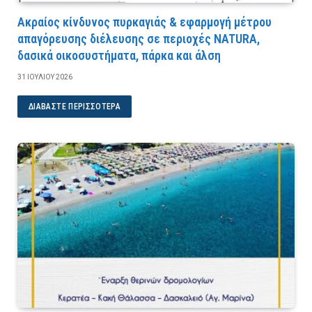
Ακραίος κίνδυνος πυρκαγιάς & εφαρμογή μέτρου
απαγόρευσης διέλευσης σε περιοχές NATURA,
δασικά οικοσυστήματα, πάρκα και άλση
31 ΙΟΥΛΊΟΥ 2026
ΔΙΑΒΆΣΤΕ ΠΕΡΙΣΣΌΤΕΡΑ