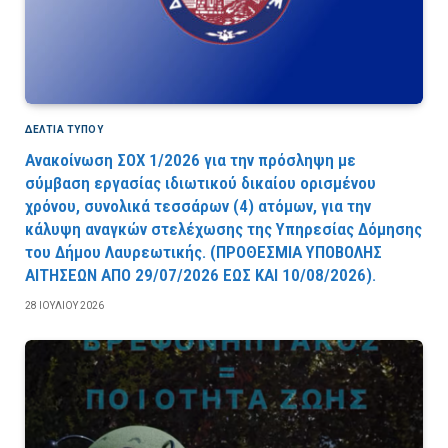
ΔΕΛΤΙΑ ΤΥΠΟΥ
Ανακοίνωση ΣΟΧ 1/2026 για την πρόσληψη με
σύμβαση εργασίας ιδιωτικού δικαίου ορισμένου
χρόνου, συνολικά τεσσάρων (4) ατόμων, για την
κάλυψη αναγκών στελέχωσης της Υπηρεσίας Δόμησης
του Δήμου Λαυρεωτικής. (ΠPOΘEΣMIA YΠOBOΛHΣ
AITHΣEΩN AΠO 29/07/2026 EΩΣ KAI 10/08/2026).
28 ΙΟΥΛΊΟΥ 2026