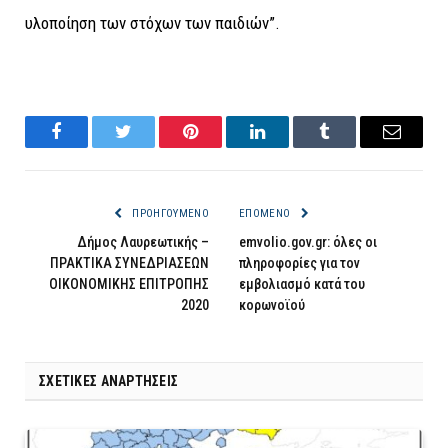
υλοποίηση των στόχων των παιδιών”.
Facebook
Twitter
Pinterest
LinkedIn
Tumblr
Email
ΠΡΟΗΓΟΎΜΕΝΟ
ΕΠΌΜΕΝΟ
Δήμος Λαυρεωτικής –
emvolio.gov.gr: όλες οι
ΠΡΑΚΤΙΚΑ ΣΥΝΕΔΡΙΑΣΕΩΝ
πληροφορίες για τον
ΟΙΚΟΝΟΜΙΚΗΣ ΕΠΙΤΡΟΠΗΣ
εμβολιασμό κατά του
2020
κορωνοϊού
ΣΧΕΤΙΚΈΣ ΑΝΑΡΤΉΣΕΙΣ