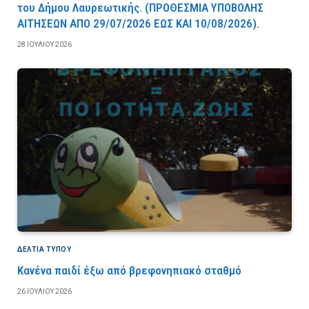
του Δήμου Λαυρεωτικής. (ΠPOΘEΣMIA YΠOBOΛHΣ
AITHΣEΩN AΠO 29/07/2026 EΩΣ KAI 10/08/2026).
28 ΙΟΥΛΊΟΥ 2026
ΔΕΛΤΙΑ ΤΥΠΟΥ
Κανένα παιδί έξω από βρεφονηπιακό σταθμό
26 ΙΟΥΛΊΟΥ 2026