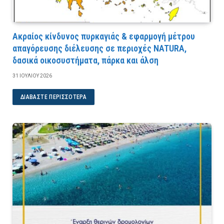
Ακραίος κίνδυνος πυρκαγιάς & εφαρμογή μέτρου
απαγόρευσης διέλευσης σε περιοχές NATURA,
δασικά οικοσυστήματα, πάρκα και άλση
31 ΙΟΥΛΊΟΥ 2026
ΔΙΑΒΆΣΤΕ ΠΕΡΙΣΣΌΤΕΡΑ