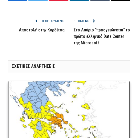
Facebook
Twitter
Pinterest
LinkedIn
Tumblr
Email
ΠΡΟΗΓΟΎΜΕΝΟ
ΕΠΌΜΕΝΟ
Αποστολή στην Καρδίτσα
Στο Λαύριο “προσγειώνεται” το
πρώτο ελληνικό Data Center
της Microsoft
ΣΧΕΤΙΚΈΣ ΑΝΑΡΤΉΣΕΙΣ