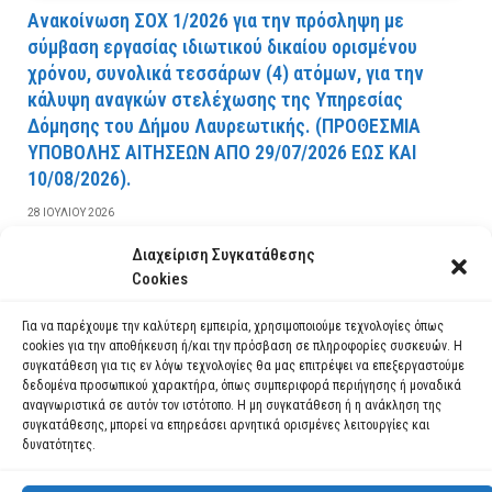
Ανακοίνωση ΣΟΧ 1/2026 για την πρόσληψη με
σύμβαση εργασίας ιδιωτικού δικαίου ορισμένου
χρόνου, συνολικά τεσσάρων (4) ατόμων, για την
κάλυψη αναγκών στελέχωσης της Υπηρεσίας
Δόμησης του Δήμου Λαυρεωτικής. (ΠPOΘEΣMIA
YΠOBOΛHΣ AITHΣEΩN AΠO 29/07/2026 EΩΣ KAI
10/08/2026).
28 ΙΟΥΛΊΟΥ 2026
Διαχείριση Συγκατάθεσης
ΔΙΑΒΆΣΤΕ ΠΕΡΙΣΣΌΤΕΡΑ
Cookies
Για να παρέχουμε την καλύτερη εμπειρία, χρησιμοποιούμε τεχνολογίες όπως
cookies για την αποθήκευση ή/και την πρόσβαση σε πληροφορίες συσκευών. Η
συγκατάθεση για τις εν λόγω τεχνολογίες θα μας επιτρέψει να επεξεργαστούμε
δεδομένα προσωπικού χαρακτήρα, όπως συμπεριφορά περιήγησης ή μοναδικά
αναγνωριστικά σε αυτόν τον ιστότοπο. Η μη συγκατάθεση ή η ανάκληση της
συγκατάθεσης, μπορεί να επηρεάσει αρνητικά ορισμένες λειτουργίες και
δυνατότητες.