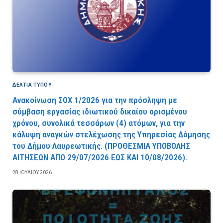
ΔΕΛΤΙΑ ΤΥΠΟΥ
Ανακοίνωση ΣΟΧ 1/2026 για την πρόσληψη με
σύμβαση εργασίας ιδιωτικού δικαίου ορισμένου
χρόνου, συνολικά τεσσάρων (4) ατόμων, για την
κάλυψη αναγκών στελέχωσης της Υπηρεσίας Δόμησης
του Δήμου Λαυρεωτικής. (ΠPOΘEΣMIA YΠOBOΛHΣ
AITHΣEΩN AΠO 29/07/2026 EΩΣ KAI 10/08/2026).
28 ΙΟΥΛΊΟΥ 2026